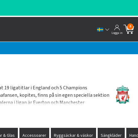
0
Logga in
 19 ligatitlar i England och 5 Champions
ansen, kopites, finns på sin egen speciella sektion
valerna i ligan är Everton och Manchester
ny Dalglish, Steven Gerrard, Ian Callaghan, Jamie
r & Glas
Accessoarer
Ryggsäckar & väskor
Sängkläder
Han