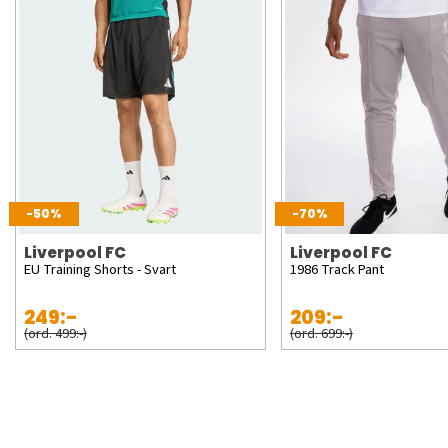
-50%
-70%
Liverpool FC
Liverpool FC
EU Training Shorts - Svart
1986 Track Pant
249:-
209:-
(ord. 499:-)
(ord. 699:-)