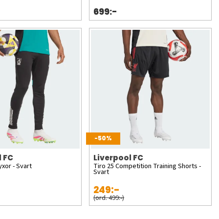
699:-
-50%
l FC
Liverpool FC
yxor - Svart
Tiro 25 Competition Training Shorts -
Svart
249:-
(ord. 499:-)