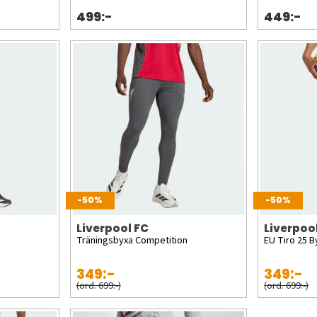
499:-
449:-
-50%
-50%
Liverpool FC
Liverpoo
Träningsbyxa Competition
EU Tiro 25 B
349:-
349:-
(ord. 699:-)
(ord. 699:-)