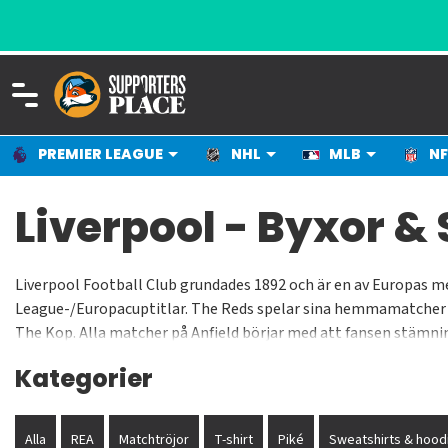
PREMIER LEAGUE
NHL
MLB
NF
Liverpool - Byxor &
Liverpool Football Club grundades 1892 och är en av Europas m
League-/Europacuptitlar. The Reds spelar sina hemmamatcher på
The Kop. Alla matcher på Anfield börjar med att fansen stämning
United. Legendariska spelare och managers som representerat kl
Kategorier
Carragher, Ray Clemence, Emilyn Hughes, Phil Neal, Tommy Smit
Alla
REA
Matchtröjor
T-shirt
Piké
Sweatshirts & hood