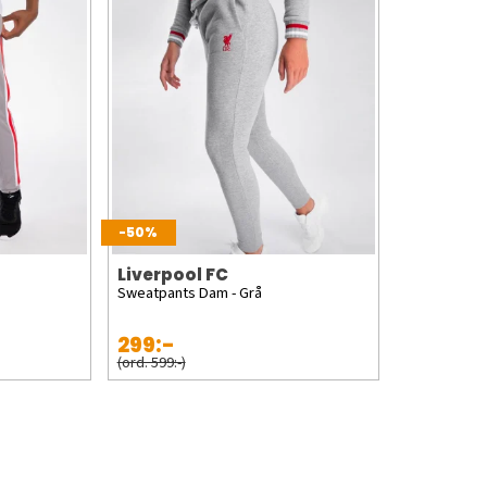
-50%
Liverpool FC
Sweatpants Dam - Grå
299:-
(ord. 599:-)