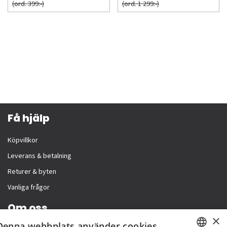
(ord. 399:-)
(ord. 1 299:-)
Få hjälp
Köpvillkor
Leverans & betalning
Returer & byten
Vanliga frågor
Om oss
×
Denna webbplats använder cookies