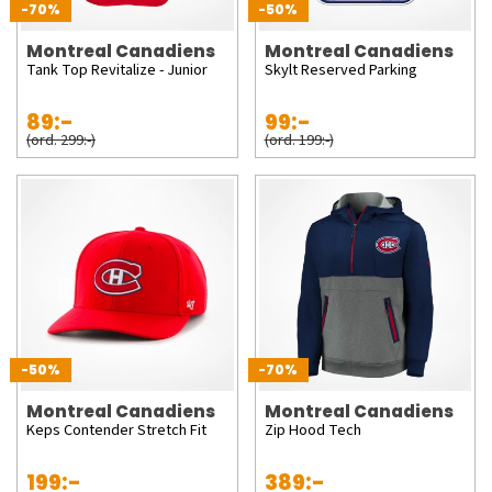
-70%
-50%
Montreal Canadiens
Montreal Canadiens
Tank Top Revitalize - Junior
Skylt Reserved Parking
89:-
99:-
(ord. 299:-)
(ord. 199:-)
-50%
-70%
Montreal Canadiens
Montreal Canadiens
Keps Contender Stretch Fit
Zip Hood Tech
199:-
389:-