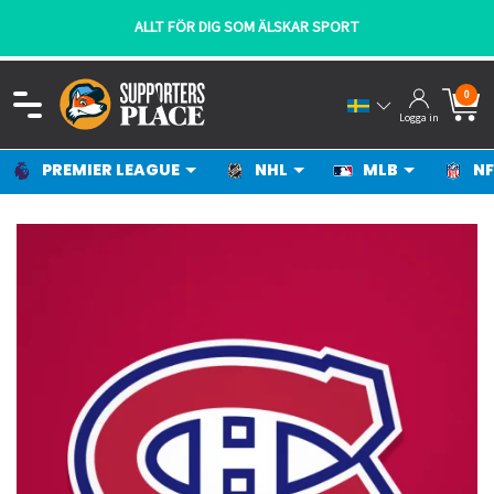
 FÖR DIG SOM ÄLSKAR SPORT
SNABBA
0
Logga in
PREMIER LEAGUE
NHL
MLB
NF