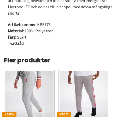
att hålla dig bekväm och fokuserad. Ta med energin från 
Liverpool FC och adidas till ditt spel med dessa mångsidiga 
shorts.
Artikelnummer:
KB5776
Material:
100% Polyester
Färg:
Svart
Tvättråd
:
Fler produkter
-50%
-70%