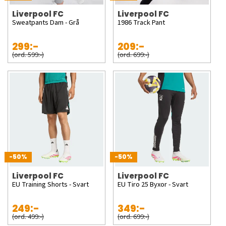
Liverpool FC
Liverpool FC
Sweatpants Dam - Grå
1986 Track Pant
299:-
209:-
(ord. 599:-)
(ord. 699:-)
-50%
-50%
Liverpool FC
Liverpool FC
EU Training Shorts - Svart
EU Tiro 25 Byxor - Svart
249:-
349:-
(ord. 499:-)
(ord. 699:-)