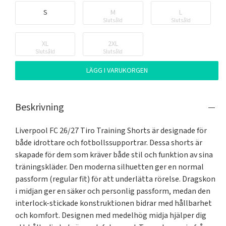
S
M
L
Slutsåld
Slutsåld
XL
2XL
Slutsåld
Slutsåld
LÄGG I VARUKORGEN
Beskrivning
Liverpool FC 26/27 Tiro Training Shorts är designade för 
både idrottare och fotbollssupportrar. Dessa shorts är 
skapade för dem som kräver både stil och funktion av sina 
träningskläder. Den moderna silhuetten ger en normal 
passform (regular fit) för att underlätta rörelse. Dragskon 
i midjan ger en säker och personlig passform, medan den 
interlock-stickade konstruktionen bidrar med hållbarhet 
och komfort. Designen med medelhög midja hjälper dig 