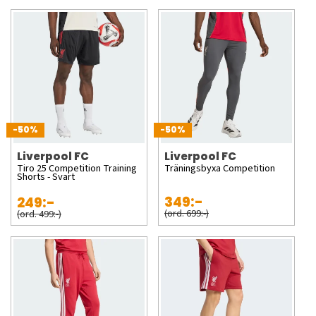
-50%
-50%
Liverpool FC
Liverpool FC
Tiro 25 Competition Training
Träningsbyxa Competition
Shorts - Svart
349:-
249:-
(ord. 699:-)
(ord. 499:-)