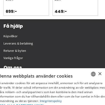
699:-
449:-
Få hjälp
Köpvillkor
Leverans & betalning
Returer & byten
Vanliga frågor
Om oss
×
Denna webbplats använder cookies
Företagsinformation
i använder cookies för att anpassa innehåll, annonser och för att analysera
SWEDISH
år trafik. Vi delar också information om din användning av vår webbplats me
åra reklam- och analyspartners som kan kombinera den med annan
FI
nformation som du har tillhandahållit dem eller som de har samlat in från din
nvändning av deras tjänster.
Integritetspolicy
NO