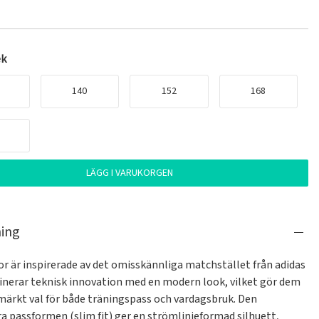
ek
140
152
168
LÄGG I VARUKORGEN
ning
r är inspirerade av det omisskännliga matchstället från adidas 
nerar teknisk innovation med en modern look, vilket gör dem 
tmärkt val för både träningspass och vardagsbruk. Den 
a passformen (slim fit) ger en strömlinjeformad silhuett, 