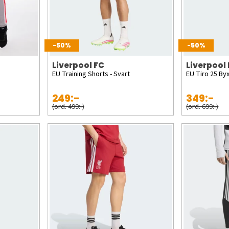
-50%
-50%
Liverpool FC
Liverpool
EU Training Shorts - Svart
EU Tiro 25 Byx
249:-
349:-
(ord. 499:-)
(ord. 699:-)