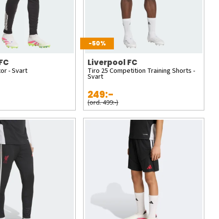
-50%
 FC
Liverpool FC
or - Svart
Tiro 25 Competition Training Shorts -
Svart
249:-
(ord. 499:-)