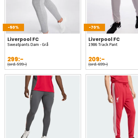
-50%
-70%
Liverpool FC
Liverpool FC
Sweatpants Dam - Grå
1986 Track Pant
299:-
209:-
(ord. 599:-)
(ord. 699:-)