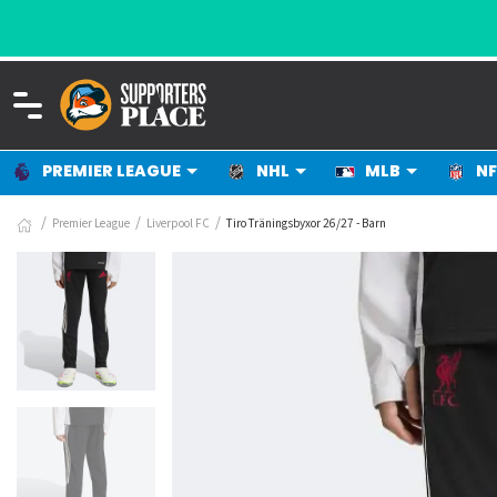
PREMIER LEAGUE
NHL
MLB
NF
Premier League
Liverpool FC
Tiro Träningsbyxor 26/27 - Barn