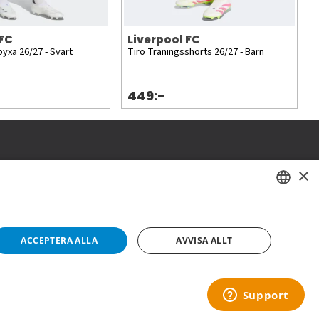
 FC
Liverpool FC
byxa 26/27 - Svart
Tiro Träningsshorts 26/27 - Barn
449:-
×
SWEDISH
FI
ACCEPTERA ALLA
AVVISA ALLT
NO
Copyright © 2019 This site is Licensed to 377 Sport AB
Integritetspolicy
Cookies