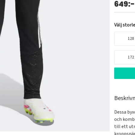
649:-
Välj storl
128
172
Beskriv
Dessa byxo
och kombi
till ett u
kroppsnär