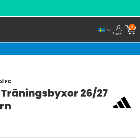
0
Logga in
ol FC
o Träningsbyxor 26/27
arn