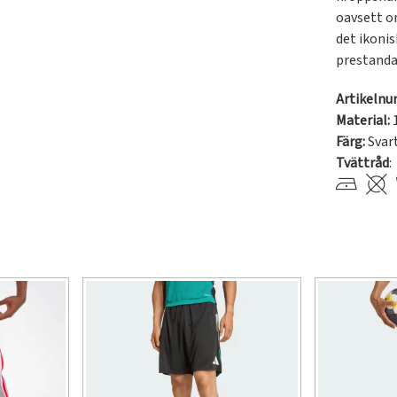
oavsett o
det ikoni
prestanda
Artikeln
Material:
Färg:
Svar
Tvättråd
: