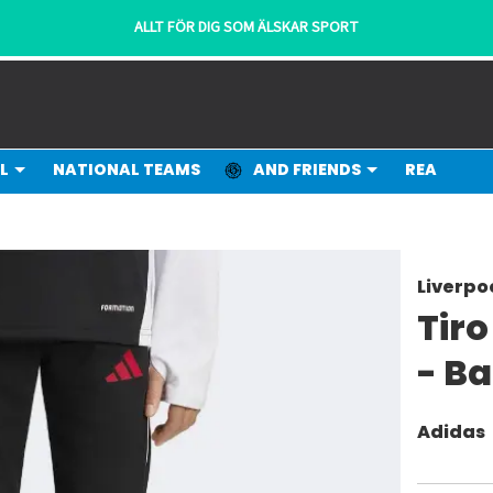
ALLT FÖR DIG SOM ÄLSKAR SPORT
L
NATIONAL TEAMS
AND FRIENDS
REA
Liverpo
Tir
- B
Adidas