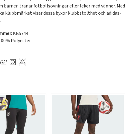
m barnen tränar fotbollsövningar eller leker med vänner. Med 
ska klubbmärket visar dessa byxor klubbstolthet och adidas-
.
ummer:
KB5744
100% Polyester
t