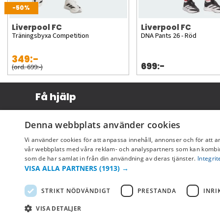
-50%
Liverpool FC
Liverpool FC
Träningsbyxa Competition
DNA Pants 26 - Röd
349:-
699:-
(ord. 699:-)
Få hjälp
Köpvillkor
Denna webbplats använder cookies
Leverans & betalning
Vi använder cookies för att anpassa innehåll, annonser och för att a
Returer & byten
vår webbplats med våra reklam- och analyspartners som kan kombin
som de har samlat in från din användning av deras tjänster.
Integrit
Vanliga frågor
VISA ALLA PARTNERS
(1913) →
STRIKT NÖDVÄNDIGT
PRESTANDA
INRI
VISA DETALJER