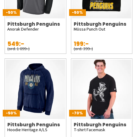
-50%
-50%
Pittsburgh Penguins
Pittsburgh Penguins
Anorak Defender
Mössa Punch Out
549:-
199:-
(ord. 1 099:-)
(ord. 399:-)
-50%
-70%
Pittsburgh Penguins
Pittsburgh Penguins
Hoodie Heritage A/LS
T-shirt Facemask