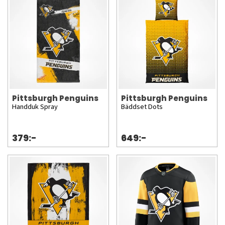
Ett stort urval av modeller från kända märken. Accessoarer:
Allt från halsdukar och flaggor till muggar och mobilskal.
Vi erbjuder alltid snabba leveranser, säkra betalningar och
officiellt licensierade NHL-produkter. Visa din lojalitet mot
Crosby och gänget – beställ dina Pittsburgh Penguins-
souvenirer hos oss idag!
Pittsburgh Penguins
Pittsburgh Penguins
Handduk Spray
Bäddset Dots
379:-
649:-