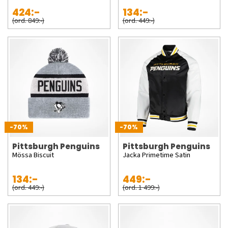
424:-
134:-
(ord. 849:-)
(ord. 449:-)
-70%
-70%
Pittsburgh Penguins
Pittsburgh Penguins
Mössa Biscuit
Jacka Primetime Satin
134:-
449:-
(ord. 449:-)
(ord. 1 499:-)