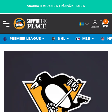
SNABBA LEVERANSER FRÅN VÅRT LAGER
0
Logga in
PREMIER LEAGUE
NHL
MLB
NF