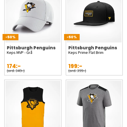
-50%
-50%
Pittsburgh Penguins
Pittsburgh Penguins
Keps MVP - Grå
Keps Prime Flat Brim
174:-
199:-
(ord. 349:-)
(ord. 399:-)