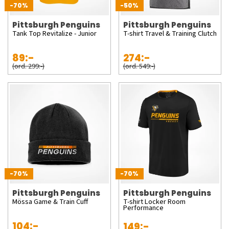
-70%
-50%
Pittsburgh Penguins
Pittsburgh Penguins
Tank Top Revitalize - Junior
T-shirt Travel & Training Clutch
89:-
274:-
(ord. 299:-)
(ord. 549:-)
-70%
-70%
Pittsburgh Penguins
Pittsburgh Penguins
Mössa Game & Train Cuff
T-shirt Locker Room
Performance
104:-
149:-