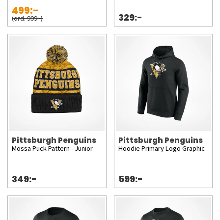
499:-
329:-
(ord. 999:-)
Pittsburgh Penguins
Pittsburgh Penguins
Mössa Puck Pattern - Junior
Hoodie Primary Logo Graphic
349:-
599:-