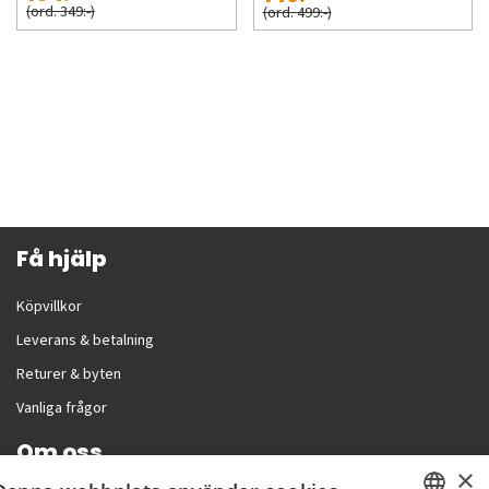
(ord. 349:-)
(ord. 499:-)
Få hjälp
Köpvillkor
Leverans & betalning
Returer & byten
Vanliga frågor
Om oss
×