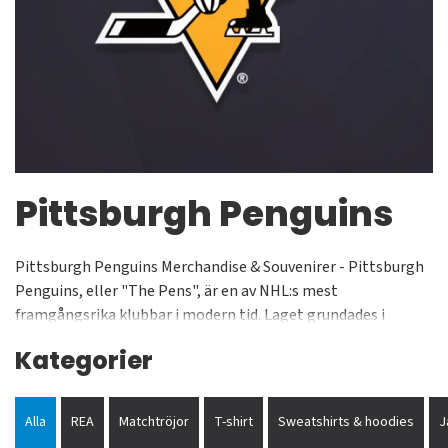
Pittsburgh Penguins
Pittsburgh Penguins Merchandise & Souvenirer - Pittsburgh
Penguins, eller "The Pens", är en av NHL:s mest
framgångsrika klubbar i modern tid. Laget grundades i
Pennsylvania 1967 och har sedan dess vunnit hela fem
Kategorier
Stanley Cup-titlar (1991, 1992, 2009, 2016 och 2017). Som en
stormakt i Eastern Conference, Metropolitan Division, är
Pittsburgh alltid synonymt med stjärnglans och offensiv
Alla
REA
Matchtröjor
T-shirt
Sweatshirts & hoodies
J
ishockey.