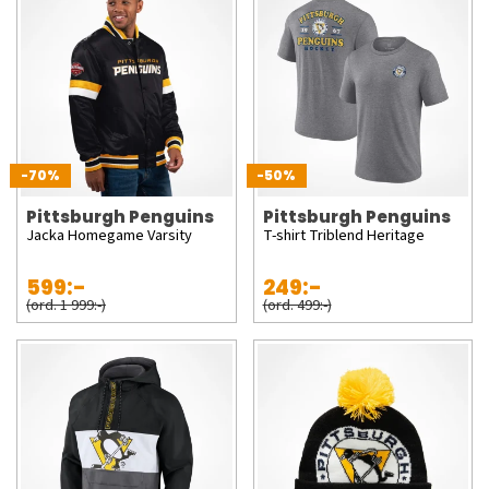
-70%
-50%
Pittsburgh Penguins
Pittsburgh Penguins
Jacka Homegame Varsity
T-shirt Triblend Heritage
599:-
249:-
(ord. 1 999:-)
(ord. 499:-)