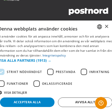
Copyright © 2019 This site is Licensed to 377 Sport AB
Integritetspolicy
Cookies
×
Denna webbplats använder cookies
i använder cookies för att anpassa innehåll, annonser och för att analysera
SWEDISH
år trafik. Vi delar också information om din användning av vår webbplats me
åra reklam- och analyspartners som kan kombinera den med annan
FI
nformation som du har tillhandahållit dem eller som de har samlat in från din
nvändning av deras tjänster.
Integritetspolicy
NO
VISA ALLA PARTNERS
(1913) →
STRIKT NÖDVÄNDIGT
PRESTANDA
INRIKTNING
FUNKTIONER
OKLASSIFICERADE
VISA DETALJER
ACCEPTERA ALLA
AVVISA ALLT