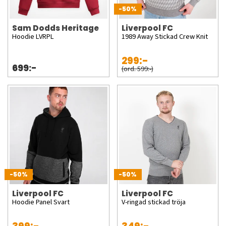
-50%
Sam Dodds Heritage
Liverpool FC
Hoodie LVRPL
1989 Away Stickad Crew Knit
299:-
699:-
(ord. 599:-)
-50%
-50%
Liverpool FC
Liverpool FC
Hoodie Panel Svart
V-ringad stickad tröja