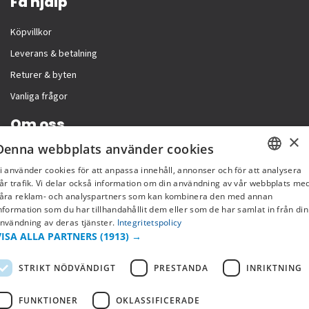
Få hjälp
Köpvillkor
Leverans & betalning
Returer & byten
Vanliga frågor
Om oss
×
Denna webbplats använder cookies
Företagsinformation
i använder cookies för att anpassa innehåll, annonser och för att analysera
SWEDISH
år trafik. Vi delar också information om din användning av vår webbplats me
åra reklam- och analyspartners som kan kombinera den med annan
FI
nformation som du har tillhandahållit dem eller som de har samlat in från din
nvändning av deras tjänster.
Integritetspolicy
NO
VISA ALLA PARTNERS
(1913) →
STRIKT NÖDVÄNDIGT
PRESTANDA
INRIKTNING
FUNKTIONER
OKLASSIFICERADE