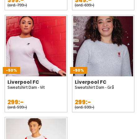
399:-
349:-
(ord. 799:-)
(ord. 699:-)
-50%
-50%
Liverpool FC
Liverpool FC
Sweatshirt Dam - Vit
Sweatshirt Dam - Grå
299:-
299:-
(ord. 599:-)
(ord. 599:-)