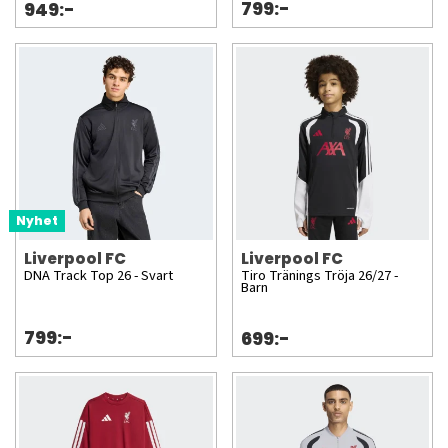
799:-
949:-
Nyhet
Liverpool FC
Liverpool FC
DNA Track Top 26 - Svart
Tiro Tränings Tröja 26/27 -
Barn
799:-
699:-