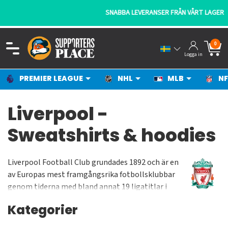
SNABBA LEVERANSER FRÅN VÅRT LAGER
0
Logga in
PREMIER LEAGUE
NHL
MLB
NF
Liverpool -
Sweatshirts & hoodies
Liverpool Football Club grundades 1892 och är en
av Europas mest framgångsrika fotbollsklubbar
genom tiderna med bland annat 19 ligatitlar i
England och 5 Champions
Kategorier
League-/Europacuptitlar. The Reds spelar sina
hemmamatcher på Anfield som har en kapacitet