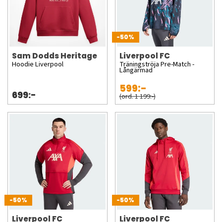
-50%
Sam Dodds Heritage
Liverpool FC
Hoodie Liverpool
Träningströja Pre-Match -
Långärmad
599:-
699:-
(ord. 1 199:-)
-50%
-50%
Liverpool FC
Liverpool FC