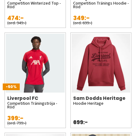
Competition Winterized Top -
Competition Tränings Hoodie -
Röd
Röd
474:-
349:-
(ord. 949:-)
(ord. 699:-)
-50%
Liverpool FC
Sam Dodds Heritage
Competition Träningströja -
Hoodie Heritage
Röd
399:-
699:-
(ord. 799:-)