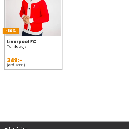
-50%
Liverpool FC
Tomtetröja
349:-
(ord. 699:-)