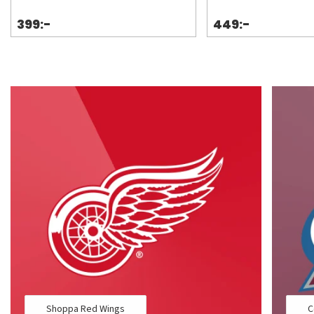
399:-
449:-
Shoppa Red Wings
C