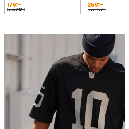
175:-
250:-
(ord. 349:-)
(ord. 499:-)