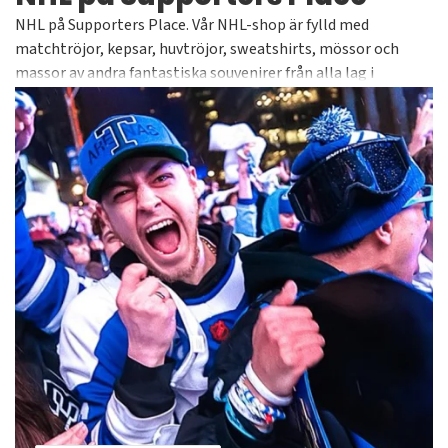
NHL på Supporters Place. Vår NHL-shop är fylld med
matchtröjor, kepsar, huvtröjor, sweatshirts, mössor och
massor av andra fantastiska souvenirer från alla lag i
världens bästa hockeyliga. Alltid officiella och licensierade
produkter från välkända varumärken såsom Adidas, 47 Brand,
American Needle, CCM och Old Time Hockey för att nämna
några. Kolla in alla våra tusentals artiklar i vårt NHL-
sortiment självklart med bra priser och snabba leveranser.