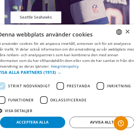
Seattle Seahawks
×
Denna webbplats använder cookies
i använder cookies för att anpassa innehåll, annonser och för att analysera
SWEDISH
år trafik. Vi delar också information om din användning av vår webbplats me
åra reklam- och analyspartners som kan kombinera den med annan
FI
nformation som du har tillhandahållit dem eller som de har samlat in från din
nvändning av deras tjänster.
Integritetspolicy
NO
VISA ALLA PARTNERS
(1913) →
STRIKT NÖDVÄNDIGT
PRESTANDA
INRIKTNING
FUNKTIONER
OKLASSIFICERADE
VISA DETALJER
-50%
ACCEPTERA ALLA
AVVISA ALLT
Seattle Seahawks
Seattle Seahawk
Keps Legend - MVP
Logo Oversized Tee