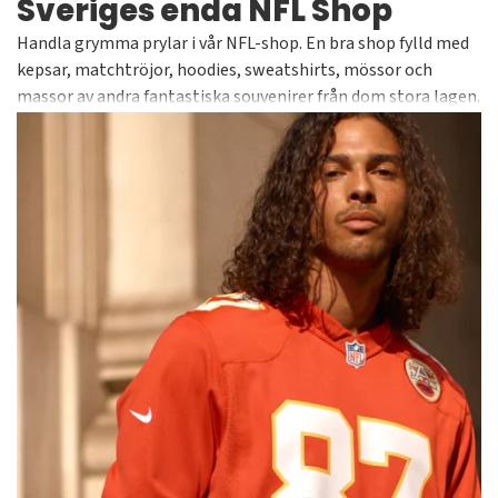
Sveriges enda NFL Shop
Handla grymma prylar i vår NFL-shop. En bra shop fylld med
kepsar, matchtröjor, hoodies, sweatshirts, mössor och
massor av andra fantastiska souvenirer från dom stora lagen.
PVi har samlat alla lag under ett tak för att göra det enkelt
att hitta det du söker. Alltid officiella och licensierade
produkter från välkända varumärken såsom Fanatics,
Majestic och New Era. Hos Supporters Place hittar du
tusentals artiklar i vårt sortiment.