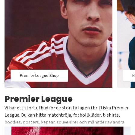
NHL, La Liga, NBA, NFL, MLB och Premier League.
Premier League Shop
N
Premier League
Vi har ett stort utbud för de största lagen i brittiska Premier
League. Du kan hitta matchtröja, fotbollkläder, t-shirts,
hoodies, posters, kepsar, souvenirer och mängder av andra
artiklar till bra priser och snabba leveranser. Oavsett om ditt