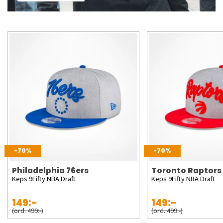
-70%
-70%
Philadelphia 76ers
Toronto Raptors
Keps 9Fifty NBA Draft
Keps 9Fifty NBA Draft
149:-
149:-
(ord. 499:-)
(ord. 499:-)