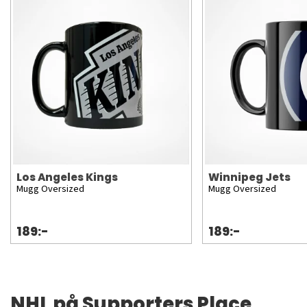
Los Angeles Kings
Winnipeg Jets
Mugg Oversized
Mugg Oversized
189:-
189:-
NHL på Supporters Place