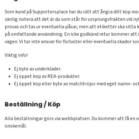
Som kund på Supportersplace har du rätt att ångra ditt köp inom 
vänlig notera att det är du som står för ursprungsfrakten vid n
provas och tas ur eventuella påsar, men att etiketter ska sitta 
på omfattande användning. En icke godkänd retur kommer att deb
vägen. Vi tar inte ansvar för förluster eller eventuella skador 
Viktig info!
Ej byte av underkläder.
Ej öppet köp av REA-produkter.
Ej öppet köp eller byte av matchtröjor med eget namn- o
Beställning / Köp
Alla beställningar görs via webbplatsen. Du kommer att få en or
önskemål.