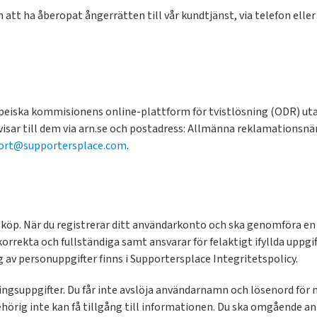
att ha åberopat ångerrätten till vår kundtjänst, via telefon elle
opeiska kommisionens online-plattform för tvistlösning (ODR) uta
 till dem via arn.se och postadress: Allmänna reklamationsnäm
ort@supportersplace.com
.
köp. När du registrerar ditt användarkonto och ska genomföra en
 korrekta och fullständiga samt ansvarar för felaktigt ifyllda uppgi
av personuppgifter finns i Supportersplace Integritetspolicy.
ningsuppgifter. Du får inte avslöja användarnamn och lösenord för
hörig inte kan få tillgång till informationen. Du ska omgående a