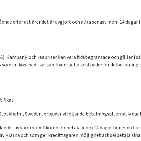
ende efter att ärendet är avgjort och allra senast inom 14 dagar 
). Kampanj- och reapriser kan vara tidsbegränsade och gäller i så
 som en kostnad i kassan. Eventuella kostnader för delbetalning o
ifikat.
ockholm, Sweden, erbjuder vi följande betalningsalternativ där be
andet av varorna. Villkoren för betala inom 14 dagar finner du
här
.
 av Klarna och som ger kredittagaren möjlighet att delbetala si