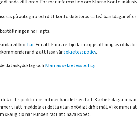
 godkända villkoren. För mer information om Klarna Konto inklusi
seras på autogiro och ditt konto debiteras ca två bankdagar efter 
beställningen har lagts.
vändarvillkor
här
. För att kunna erbjuda en uppsättning av olika b
rekommenderar dig att läsa vår
sekretesspolicy
.
nde dataskyddslag och
Klarnas sekretesspolicy
.
rlek och speditörens rutiner kan det sen ta 1-3 arbetsdagar inna
 kommer vi att meddela er detta utan onödigt dröjsmål. Vi kommer 
m skälig tid har kunden rätt att häva köpet.