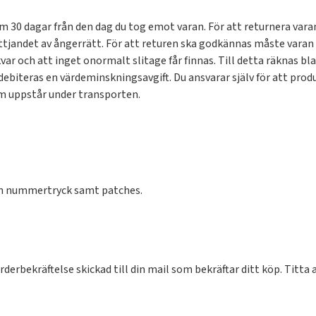
30 dagar från den dag du tog emot varan. För att returnera varan t
yttjandet av ångerrätt. För att returen ska godkännas måste varan v
kvar och att inget onormalt slitage får finnas. Till detta räknas bl
iteras en värdeminskningsavgift. Du ansvarar själv för att produ
som uppstår under transporten.
ch nummertryck samt patches.
derbekräftelse skickad till din mail som bekräftar ditt köp. Titt