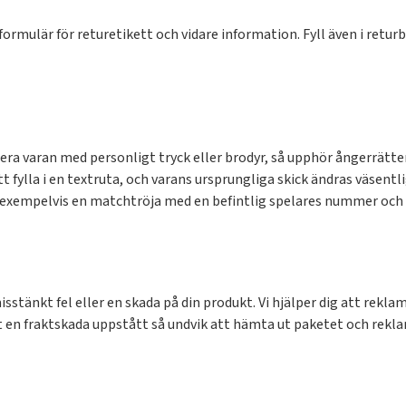
ormulär för returetikett och vidare information. Fyll även i returbl
era varan med personligt tryck eller brodyr, så upphör ångerrätte
t fylla i en textruta, och varans ursprungliga skick ändras väsentl
n, exempelvis en matchtröja med en befintlig spelares nummer och
misstänkt fel eller en skada på din produkt. Vi hjälper dig att r
 en fraktskada uppstått så undvik att hämta ut paketet och reklam