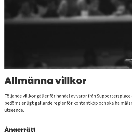
Allmänna villkor
Följande villkor gäller för handel av varor från Supporterspla
bedöms enligt gällande regler för kontantköp och ska ha målsm
utseende.
Ångerrätt