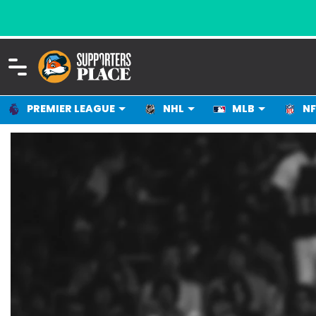
ALLT FÖR DIG SOM ÄLSKAR SPORT
PREMIER LEAGUE
NHL
MLB
NF