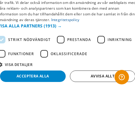
SWEDISH
år trafik. Vi delar också information om din användning av vår webbplats me
Returer & byten
åra reklam- och analyspartners som kan kombinera den med annan
FI
nformation som du har tillhandahållit dem eller som de har samlat in från din
Vanliga frågor
nvändning av deras tjänster.
Integritetspolicy
NO
VISA ALLA PARTNERS
(1913) →
Om oss
STRIKT NÖDVÄNDIGT
PRESTANDA
INRIKTNING
Företagsinformation
FUNKTIONER
OKLASSIFICERADE
VISA DETALJER
ACCEPTERA ALLA
AVVISA ALLT
Strikt nödvändigt
Prestanda
Inriktning
Funktioner
Oklassificerade
Copyright © 2019 This site is Licensed to 377 Sport AB
Integritetspolicy
Cookies
Strikt nödvändiga kakor tillåter kärnwebbplatsfunktioner som användarinloggning
och kontohantering. Webbplatsen kan inte användas ordentligt utan strikt
nödvändiga cookies.