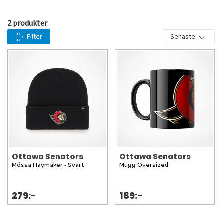
Dany Heatley, Zdeno Chára, Dominik Hašek, Martin Havlát,
Aleksej Jasjin, Pavol Demitra, Peter Bondra och Aleksej
2 produkter
Kovaljov.
Filter
Senaste
Ottawa Senators
Ottawa Senators
Mössa Haymaker - Svart
Mugg Oversized
279:-
189:-