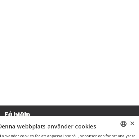
Få hjälp
×
Denna webbplats använder cookies
Köpvillkor
i använder cookies för att anpassa innehåll, annonser och för att analysera
Leverans & betalning