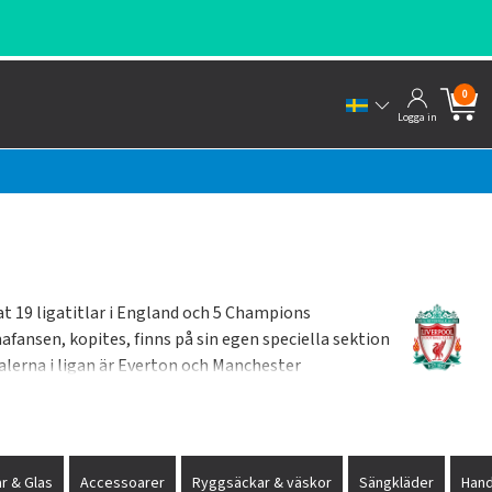
0
Logga in
 19 ligatitlar i England och 5 Champions
ansen, kopites, finns på sin egen speciella sektion
valerna i ligan är Everton och Manchester
ny Dalglish, Steven Gerrard, Ian Callaghan, Jamie
r & Glas
Accessoarer
Ryggsäckar & väskor
Sängkläder
Han