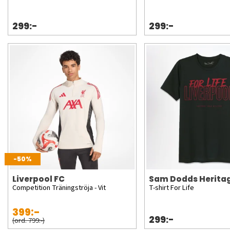
299:-
299:-
-50%
Liverpool FC
Sam Dodds Herita
Competition Träningströja - Vit
T-shirt For Life
399:-
299:-
(ord. 799:-)