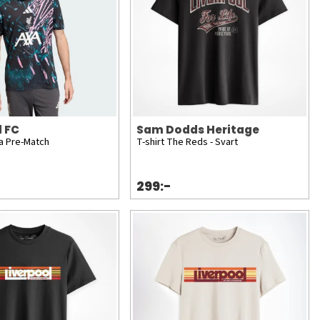
l FC
Sam Dodds Heritage
ja Pre-Match
T-shirt The Reds - Svart
299:-