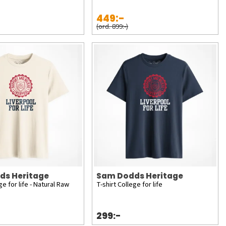
449:-
(ord. 899:-)
ds Heritage
Sam Dodds Heritage
ge for life - Natural Raw
T-shirt College for life
299:-