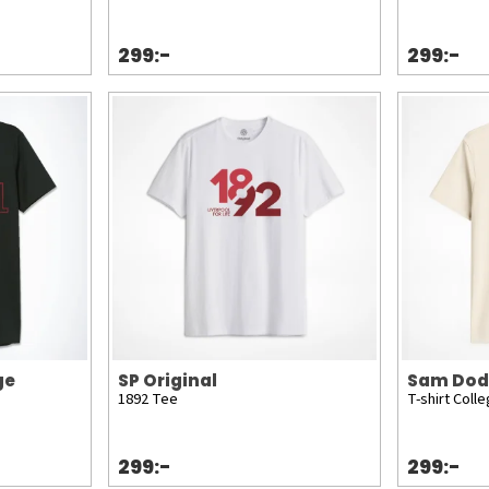
299:-
299:-
ge
SP Original
Sam Dod
1892 Tee
T-shirt Colle
299:-
299:-