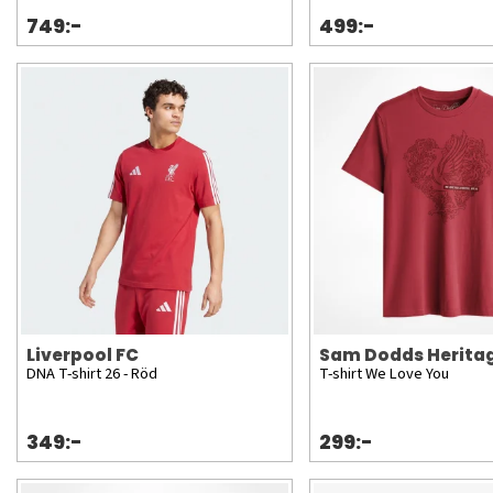
749:-
499:-
Liverpool FC
Sam Dodds Herita
DNA T-shirt 26 - Röd
T-shirt We Love You
349:-
299:-