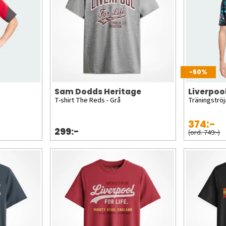
-50%
Sam Dodds Heritage
Liverpoo
T-shirt The Reds - Grå
Träningströ
374:-
299:-
(ord. 749:-)