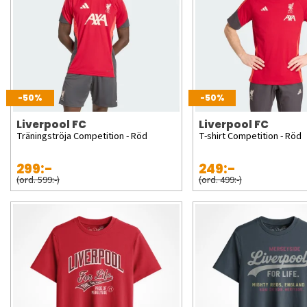
-50%
-50%
Liverpool FC
Liverpool FC
Träningströja Competition - Röd
T-shirt Competition - Röd
299:-
249:-
(ord. 599:-)
(ord. 499:-)