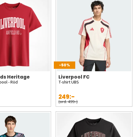
-50%
ds Heritage
Liverpool FC
rpool - Röd
T-shirt UBS
249:-
(ord. 499:-)