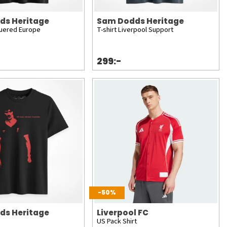
ds Heritage
Sam Dodds Heritage
quered Europe
T-shirt Liverpool Support
299:-
-50%
ds Heritage
Liverpool FC
US Pack Shirt