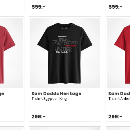
599:-
599:-
ge
Sam Dodds Heritage
Sam Dod
T-shirt Egyptian King
T-shirt Anfi
299:-
299:-