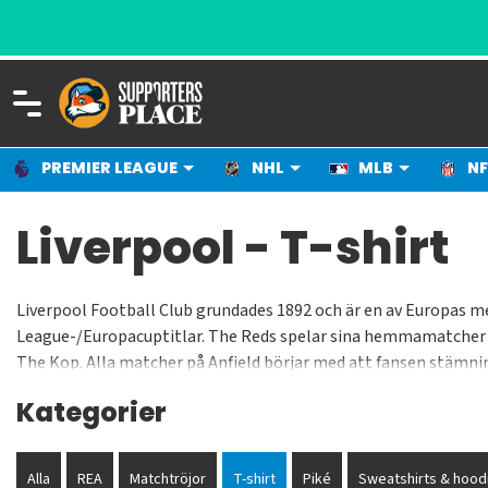
PREMIER LEAGUE
NHL
MLB
NF
Liverpool - T-shirt
Liverpool Football Club grundades 1892 och är en av Europas m
League-/Europacuptitlar. The Reds spelar sina hemmamatcher på
The Kop. Alla matcher på Anfield börjar med att fansen stämning
United. Legendariska spelare och managers som representerat kl
Kategorier
Carragher, Ray Clemence, Emilyn Hughes, Phil Neal, Tommy Smit
Alla
REA
Matchtröjor
T-shirt
Piké
Sweatshirts & hood