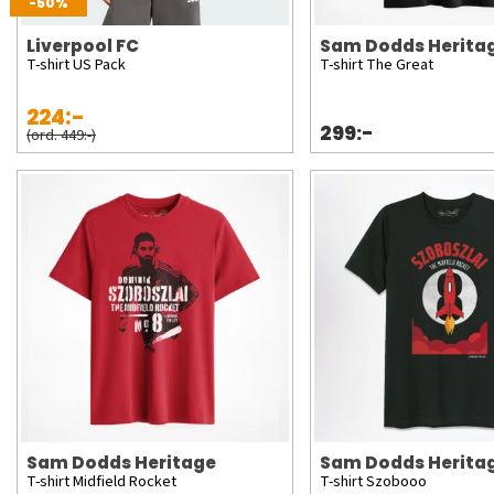
-50%
Liverpool FC
Sam Dodds Herita
T-shirt US Pack
T-shirt The Great
224:-
299:-
(ord. 449:-)
Sam Dodds Heritage
Sam Dodds Herita
T-shirt Midfield Rocket
T-shirt Szobooo