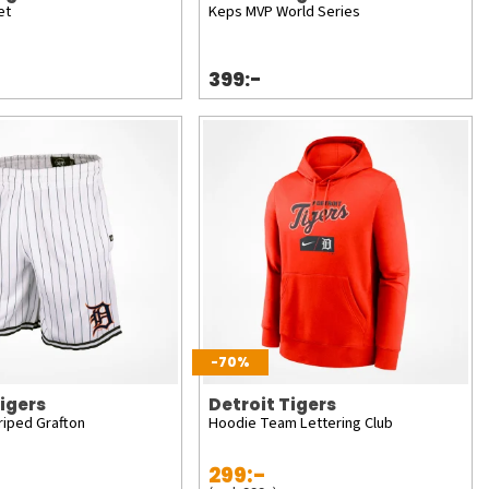
et
Keps MVP World Series
399:-
-70%
Tigers
Detroit Tigers
riped Grafton
Hoodie Team Lettering Club
299:-