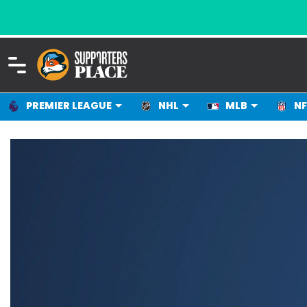
A
PREMIER LEAGUE
NHL
MLB
NF