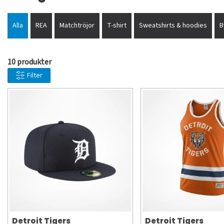
Alla
REA
Matchtröjor
T-shirt
Sweatshirts & hoodies
B
10 produkter
Filter
Detroit Tigers
Detroit Tigers