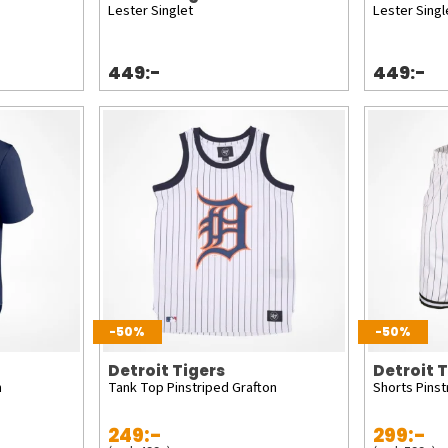
Lester Singlet
Lester Singl
449:-
449:-
-50%
-50%
Detroit Tigers
Detroit 
n
Tank Top Pinstriped Grafton
Shorts Pinst
249:-
299:-