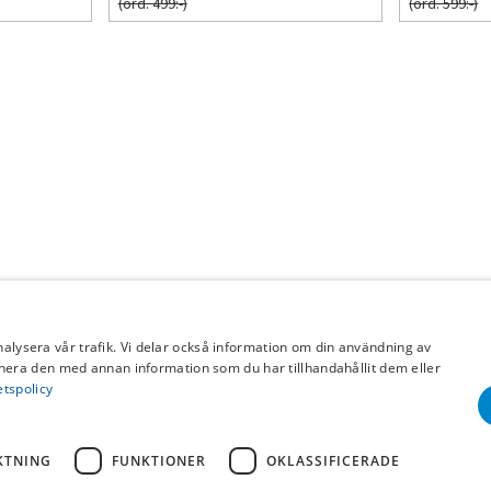
(ord. 499:-)
(ord. 599:-)
nalysera vår trafik. Vi delar också information om din användning av
era den med annan information som du har tillhandahållit dem eller
etspolicy
KTNING
FUNKTIONER
OKLASSIFICERADE