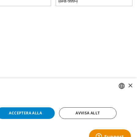
(ord. 999:-)
×
SWEDISH
FI
ACCEPTERA ALLA
AVVISA ALLT
NO