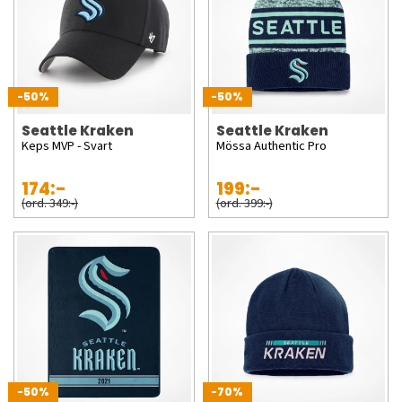
-50%
-50%
Seattle Kraken
Seattle Kraken
Keps MVP - Svart
Mössa Authentic Pro
174:-
199:-
(ord. 349:-)
(ord. 399:-)
-50%
-70%