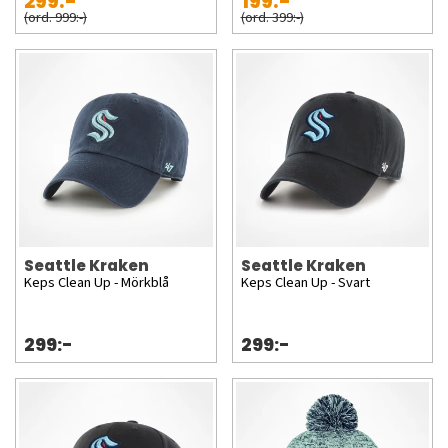
299:-
199:-
(ord. 999:-)
(ord. 399:-)
Seattle Kraken
Seattle Kraken
Keps Clean Up - Mörkblå
Keps Clean Up - Svart
299:-
299:-