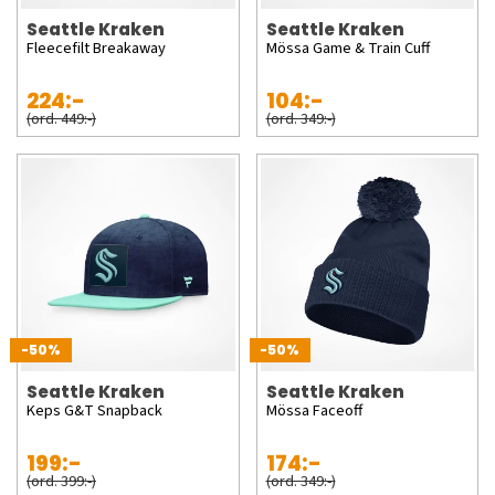
Seattle Kraken
Seattle Kraken
Fleecefilt Breakaway
Mössa Game & Train Cuff
224:-
104:-
(ord. 449:-)
(ord. 349:-)
-50%
-50%
Seattle Kraken
Seattle Kraken
Keps G&T Snapback
Mössa Faceoff
199:-
174:-
(ord. 399:-)
(ord. 349:-)