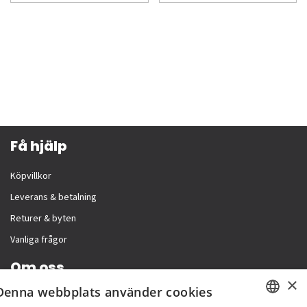
Få hjälp
Köpvillkor
Leverans & betalning
Returer & byten
Vanliga frågor
Om oss
×
Denna webbplats använder cookies
Företagsinformation