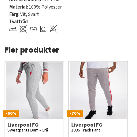
Material:
100% Polyester
Färg:
Vit
,
Svart
Tvättråd
:
Fler produkter
-50%
-70%
Liverpool FC
Liverpool FC
Sweatpants Dam - Grå
1986 Track Pant