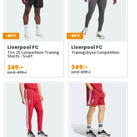
-50%
-50%
Liverpool FC
Liverpool FC
Tiro 25 Competition Training
Träningsbyxa Competition
Shorts - Svart
349:-
249:-
(ord. 699:-)
(ord. 499:-)