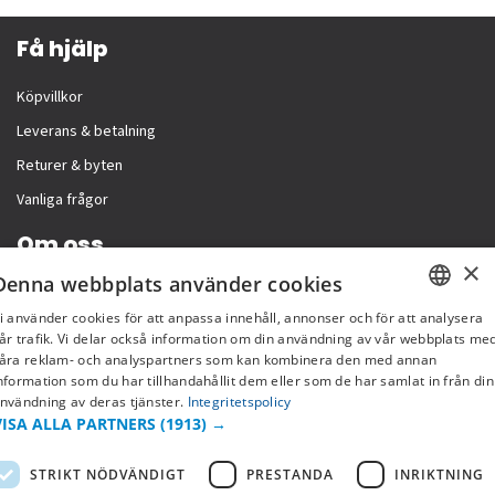
Få hjälp
Köpvillkor
Leverans & betalning
Returer & byten
Vanliga frågor
Om oss
×
Denna webbplats använder cookies
Företagsinformation
i använder cookies för att anpassa innehåll, annonser och för att analysera
SWEDISH
år trafik. Vi delar också information om din användning av vår webbplats me
åra reklam- och analyspartners som kan kombinera den med annan
FI
nformation som du har tillhandahållit dem eller som de har samlat in från din
nvändning av deras tjänster.
Integritetspolicy
NO
VISA ALLA PARTNERS
(1913) →
STRIKT NÖDVÄNDIGT
PRESTANDA
INRIKTNING