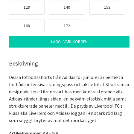
128
140
152
168
172
LÄGG I VARUKORGEN
Beskrivning
Dessa fotbollsshorts från Adidas för juniorer är perfekta 
för både intensiva träningspass och aktiv fritid. Shortsen är 
designade i en stilren svart bas med kontrasterande vita 
Adidas-ränder längs sidan, en bekväm elastisk midja samt 
strukturerade paneler nedtill. De pryds av Liverpool FC:s 
klassiska Liverbird och Adidas-loggan i en stark röd färg 
som snyggt bryter av mot det mörka tyget.
Artikelnummer:
KB5756