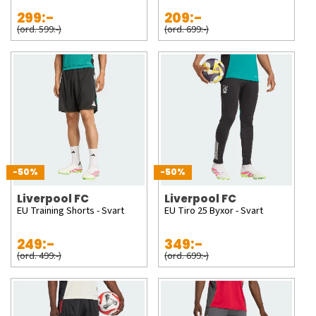
299:-
209:-
(ord. 599:-)
(ord. 699:-)
-50%
-50%
Liverpool FC
Liverpool FC
EU Training Shorts - Svart
EU Tiro 25 Byxor - Svart
249:-
349:-
(ord. 499:-)
(ord. 699:-)