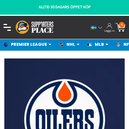
ALLTID 30 DAGARS ÖPPET KÖP
0
Logga in
PREMIER LEAGUE
NHL
MLB
NF