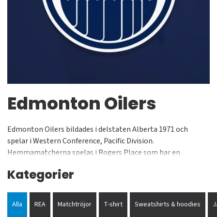
Edmonton Oilers
Edmonton Oilers bildades i delstaten Alberta 1971 och
spelar i Western Conference, Pacific Division.
Hemmamatcherna spelas i Rogers Place som har en
kapacitet på cirka 18000 besökare under match. Laget har
Kategorier
vunnit Stanley Cup 5 gånger (1984, 1985, 1987, 1988 & 1990).
Al Hamilton, Glenn Anderson, Paul Coffey, Wayne Gretzky,
Mark Messier, Jari Kurri och Grant Fuhr är några av de
Alla
REA
Matchtröjor
T-shirt
Sweatshirts & hoodies
J
legender som spelat för klubben.