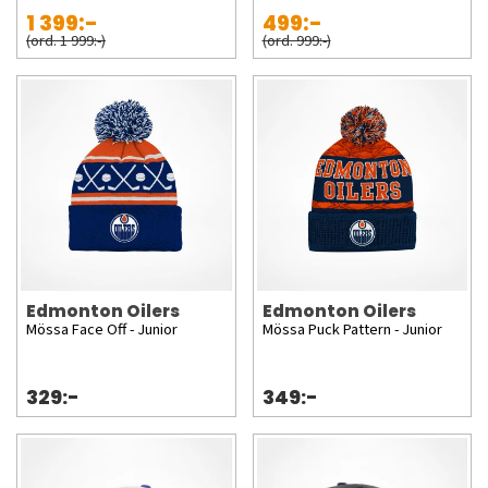
1 399:-
499:-
(ord. 1 999:-)
(ord. 999:-)
Edmonton Oilers
Edmonton Oilers
Mössa Face Off - Junior
Mössa Puck Pattern - Junior
329:-
349:-