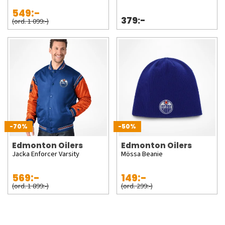
549:-
379:-
(ord. 1 099:-)
-70%
-50%
Edmonton Oilers
Edmonton Oilers
Jacka Enforcer Varsity
Mössa Beanie
569:-
149:-
(ord. 1 899:-)
(ord. 299:-)