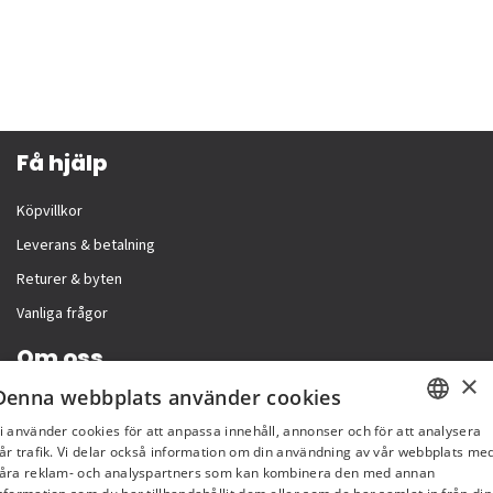
Få hjälp
Köpvillkor
Leverans & betalning
Returer & byten
Vanliga frågor
Om oss
×
Denna webbplats använder cookies
Företagsinformation
i använder cookies för att anpassa innehåll, annonser och för att analysera
SWEDISH
år trafik. Vi delar också information om din användning av vår webbplats me
åra reklam- och analyspartners som kan kombinera den med annan
FI