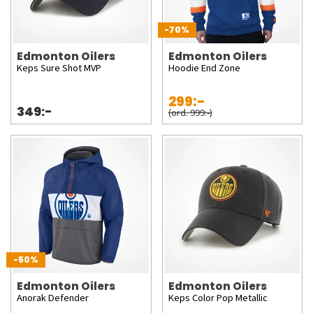
-70%
Edmonton Oilers
Edmonton Oilers
Keps Sure Shot MVP
Hoodie End Zone
299:-
349:-
(ord. 999:-)
-50%
Edmonton Oilers
Edmonton Oilers
Anorak Defender
Keps Color Pop Metallic