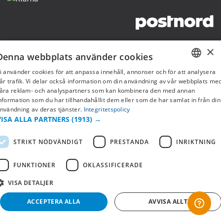
Copyright © 2019 This site is Licensed to 377 Sport AB
Integritetspolicy
Cookies
×
Denna webbplats använder cookies
i använder cookies för att anpassa innehåll, annonser och för att analysera
SWEDISH
år trafik. Vi delar också information om din användning av vår webbplats me
åra reklam- och analyspartners som kan kombinera den med annan
FI
nformation som du har tillhandahållit dem eller som de har samlat in från din
nvändning av deras tjänster.
Integritetspolicy
NO
VISA ALLA PARTNERS
(1913) →
STRIKT NÖDVÄNDIGT
PRESTANDA
INRIKTNING
FUNKTIONER
OKLASSIFICERADE
VISA DETALJER
ACCEPTERA ALLA
AVVISA ALLT