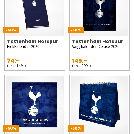
-50%
-50%
Tottenham Hotspur
Tottenham Hotspur
Fickkalender 2026
Väggkalender Deluxe 2026
74:-
149:-
(ord. 149:-)
(ord. 299:-)
-50%
-50%