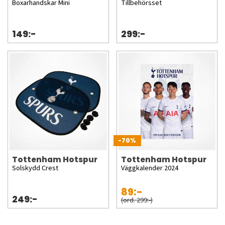
Boxarhandskar Mini
Tillbehörsset
149:-
299:-
-70%
Tottenham Hotspur
Tottenham Hotspur
Solskydd Crest
Väggkalender 2024
89:-
249:-
(ord. 299:-)