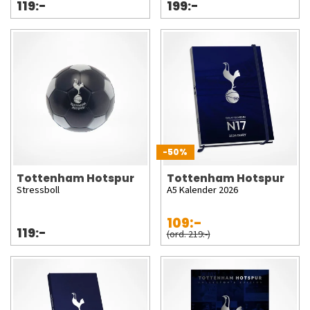
119:-
199:-
-50%
Tottenham Hotspur
Tottenham Hotspur
Stressboll
A5 Kalender 2026
109:-
119:-
(ord. 219:-)