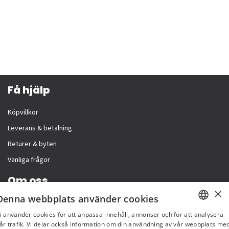
Få hjälp
Köpvillkor
Leverans & betalning
Returer & byten
Vanliga frågor
Om oss
×
Denna webbplats använder cookies
Företagsinformation
i använder cookies för att anpassa innehåll, annonser och för att analysera
SWEDISH
år trafik. Vi delar också information om din användning av vår webbplats me