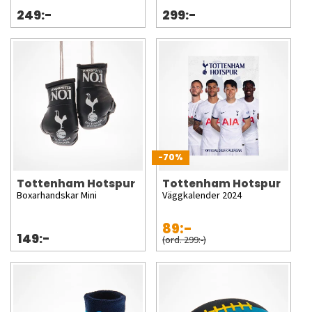
249:-
299:-
-70%
Tottenham Hotspur
Tottenham Hotspur
Boxarhandskar Mini
Väggkalender 2024
89:-
149:-
(ord. 299:-)