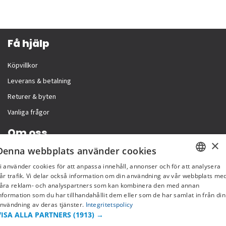
Få hjälp
Köpvillkor
Leverans & betalning
Returer & byten
Vanliga frågor
Om oss
×
Denna webbplats använder cookies
Företagsinformation
i använder cookies för att anpassa innehåll, annonser och för att analysera
SWEDISH
år trafik. Vi delar också information om din användning av vår webbplats me
åra reklam- och analyspartners som kan kombinera den med annan
FI
nformation som du har tillhandahållit dem eller som de har samlat in från din
nvändning av deras tjänster.
Integritetspolicy
NO
VISA ALLA PARTNERS
(1913) →