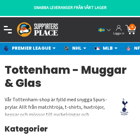
SNABBA LEVERANSER FRÅN VÅRT LAGER
0
Logga in
PREMIER LEAGUE
NHL
MLB
NF
Tottenham - Muggar
& Glas
Vår Tottenham-shop är fylld med snygga Spurs-
prylar. Allt från matchtröja, t-shirts, huvtröjor,
kepsar och mössor till nyckelringar och
plånböckar. Älskar du Tottenham köper du både
Kategorier
hemmatröja och bortatröja från vår Premier
League-shop där denna sektion är dedikerad för