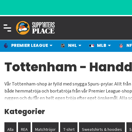
PREMIER LEAGUE
NHL
MLB
NF
Tottenham - Hand
Vår Tottenham-shop är fylld med snygga Spurs-prylar. Allt från
både hemmatröja och bortatröja från vår Premier League-shop dä
ryggen och du får en helt egen tröja efter eget önskemål. Alla so
har dessa till avspark. Vår ambition är att hela tiden bredda v
Kategorier
Alla
REA
Matchtröjor
T-shirt
Sweatshirts & hoodies
S