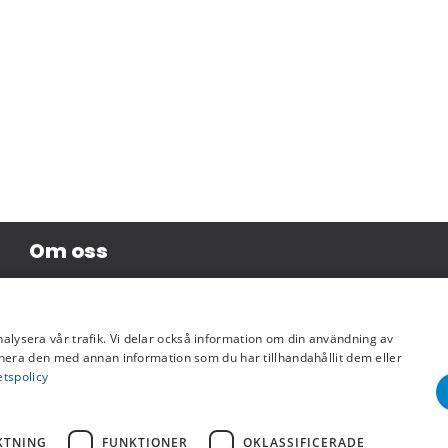
Om oss
Företagsinformation
nalysera vår trafik. Vi delar också information om din användning av
era den med annan information som du har tillhandahållit dem eller
etspolicy
KTNING
FUNKTIONER
OKLASSIFICERADE