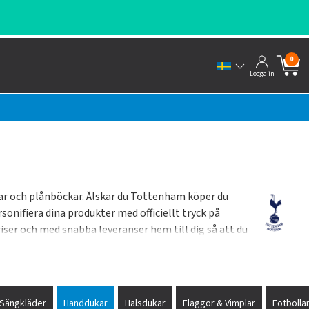
0
Logga in
ngar och plånböckar. Älskar du Tottenham köper du
nifiera dina produkter med officiellt tryck på
priser och med snabba leveranser hem till dig så att du
Sängkläder
Handdukar
Halsdukar
Flaggor & Vimplar
Fotbolla