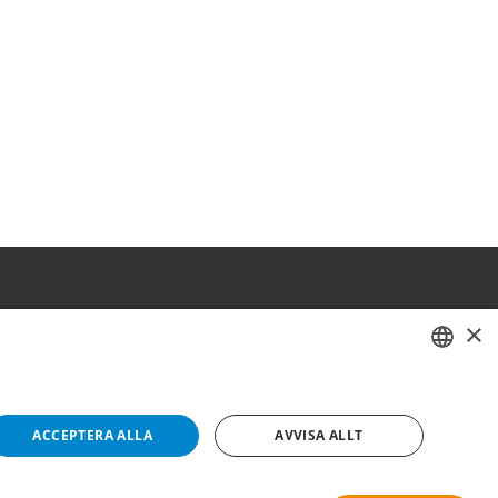
×
SWEDISH
FI
ACCEPTERA ALLA
AVVISA ALLT
NO
Copyright © 2019 This site is Licensed to 377 Sport AB
Integritetspolicy
Cookies