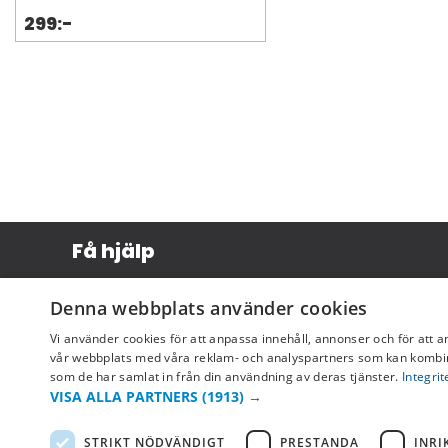
299:-
Få hjälp
Köpvillkor
Denna webbplats använder cookies
Leverans & betalning
Vi använder cookies för att anpassa innehåll, annonser och för att a
Returer & byten
vår webbplats med våra reklam- och analyspartners som kan kombin
som de har samlat in från din användning av deras tjänster.
Integrit
Vanliga frågor
VISA ALLA PARTNERS
(1913) →
STRIKT NÖDVÄNDIGT
PRESTANDA
INRI