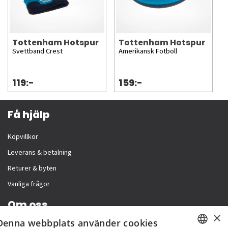
Tottenham Hotspur
Tottenham Hotspur
Svettband Crest
Amerikansk Fotboll
119:-
159:-
Få hjälp
Köpvillkor
Leverans & betalning
Returer & byten
Vanliga frågor
Om oss
×
Denna webbplats använder cookies
Företagsinformation