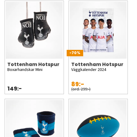
-70%
Tottenham Hotspur
Tottenham Hotspur
Boxarhandskar Mini
Väggkalender 2024
89:-
149:-
(ord. 299:-)