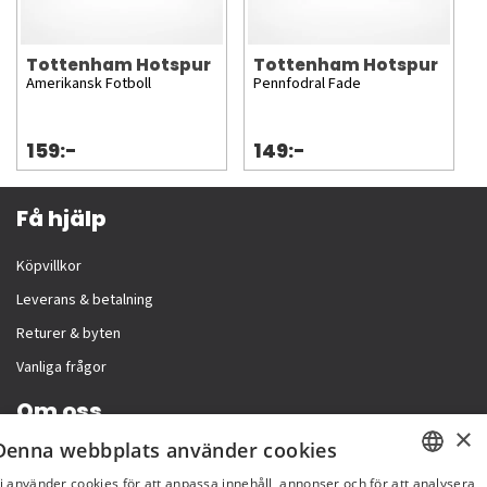
Tottenham Hotspur
Tottenham Hotspur
Amerikansk Fotboll
Pennfodral Fade
159:-
149:-
Få hjälp
Köpvillkor
Leverans & betalning
Returer & byten
Vanliga frågor
Om oss
×
Denna webbplats använder cookies
Företagsinformation
i använder cookies för att anpassa innehåll, annonser och för att analysera