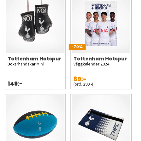
-70%
Tottenham Hotspur
Tottenham Hotspur
Boxarhandskar Mini
Väggkalender 2024
89:-
149:-
(ord. 299:-)