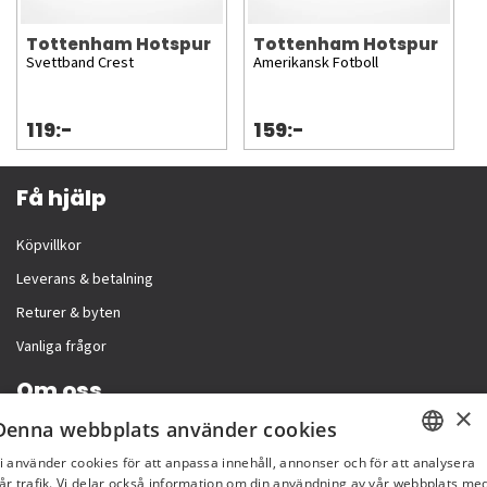
Tottenham Hotspur
Tottenham Hotspur
Svettband Crest
Amerikansk Fotboll
119:-
159:-
Få hjälp
Köpvillkor
Leverans & betalning
Returer & byten
Vanliga frågor
Om oss
×
Denna webbplats använder cookies
Företagsinformation
i använder cookies för att anpassa innehåll, annonser och för att analysera
SWEDISH
år trafik. Vi delar också information om din användning av vår webbplats me