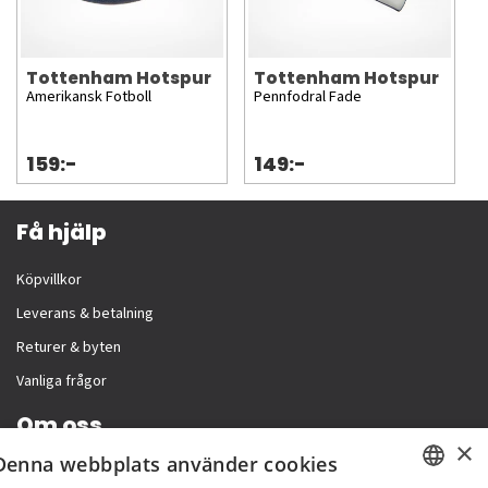
Tottenham Hotspur
Tottenham Hotspur
Amerikansk Fotboll
Pennfodral Fade
159:-
149:-
Få hjälp
Köpvillkor
Leverans & betalning
Returer & byten
Vanliga frågor
Om oss
×
Denna webbplats använder cookies
Företagsinformation