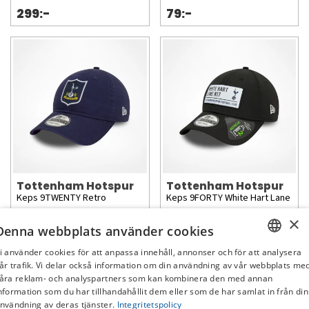
299:-
79:-
Tottenham Hotspur
Tottenham Hotspur
Keps 9TWENTY Retro
Keps 9FORTY White Hart Lane
×
Denna webbplats använder cookies
449:-
399:-
i använder cookies för att anpassa innehåll, annonser och för att analysera
SWEDISH
år trafik. Vi delar också information om din användning av vår webbplats me
åra reklam- och analyspartners som kan kombinera den med annan
FI
nformation som du har tillhandahållit dem eller som de har samlat in från din
nvändning av deras tjänster.
Integritetspolicy
NO