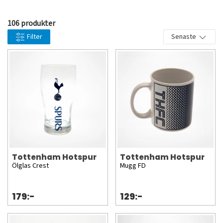
låga priser och med snabba leveranser hem till dig så att du
har dessa till avspark. Vår ambition är att hela tiden bredda
106 produkter
vårt sortiment och jobbar löpande med detta.
Filter
Senaste
Tottenham Hotspur
Tottenham Hotspur
Ölglas Crest
Mugg FD
179:-
129:-