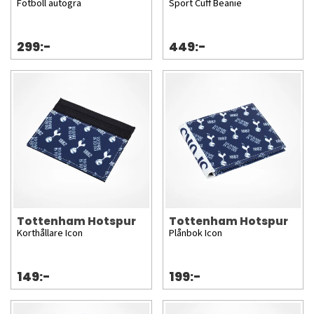
Fotboll autogra
Sport Cuff Beanie
299:-
449:-
Tottenham Hotspur
Tottenham Hotspur
Korthållare Icon
Plånbok Icon
149:-
199:-