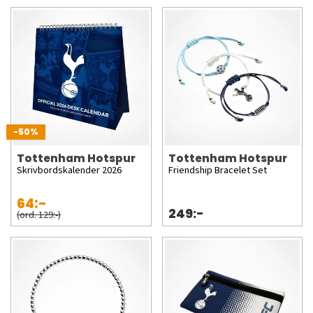
-50%
Tottenham Hotspur
Tottenham Hotspur
Skrivbordskalender 2026
Friendship Bracelet Set
64:-
249:-
(ord. 129:-)