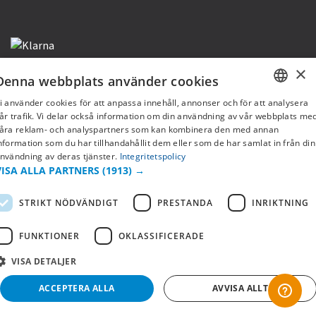
×
Denna webbplats använder cookies
i använder cookies för att anpassa innehåll, annonser och för att analysera
Copyright © 2019 This site is Licensed to 377 Sport AB
Integritetspolicy
Cookies
SWEDISH
år trafik. Vi delar också information om din användning av vår webbplats me
åra reklam- och analyspartners som kan kombinera den med annan
FI
nformation som du har tillhandahållit dem eller som de har samlat in från din
nvändning av deras tjänster.
Integritetspolicy
NO
VISA ALLA PARTNERS
(1913) →
STRIKT NÖDVÄNDIGT
PRESTANDA
INRIKTNING
FUNKTIONER
OKLASSIFICERADE
VISA DETALJER
ACCEPTERA ALLA
AVVISA ALLT