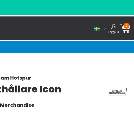
0
Logga in
ham Hotspur
hållare Icon
l Merchandise