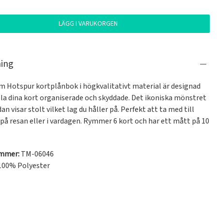
LÄGG I VARUKORGEN
ning
 Hotspur kortplånbok i högkvalitativt material är designad 
lla dina kort organiserade och skyddade. Det ikoniska mönstret 
an visar stolt vilket lag du håller på. Perfekt att ta med till 
på resan eller i vardagen. Rymmer 6 kort och har ett mått på 10 
ummer:
TM-06046
100% Polyester