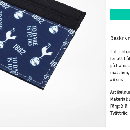
Beskriv
Tottenham
för att hå
på framsid
matchen, 
x 8 cm.
Artikeln
Material:
Färg:
Blå
Tvättråd
: