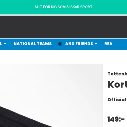
ALLT FÖR DIG SOM ÄLSKAR SPORT
L
NATIONAL TEAMS
AND FRIENDS
REA
Totten
Kort
Officia
149:-