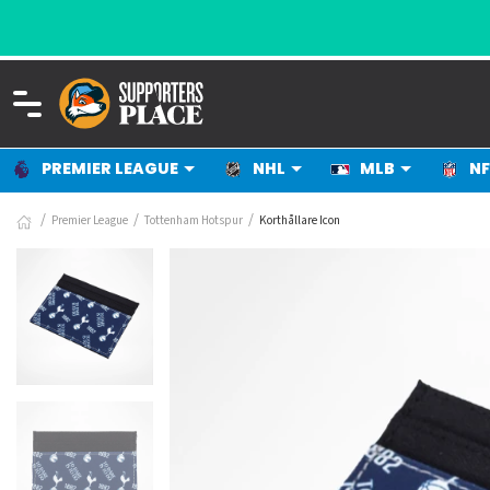
PREMIER LEAGUE
NHL
MLB
NF
Premier League
Tottenham Hotspur
Korthållare Icon