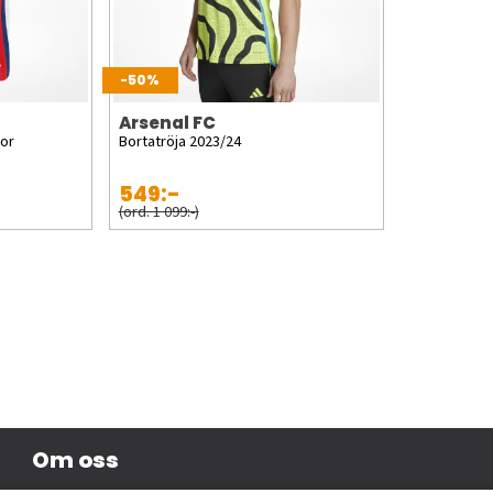
-50%
Arsenal FC
ior
Bortatröja 2023/24
549:-
(ord. 1 099:-)
Om oss