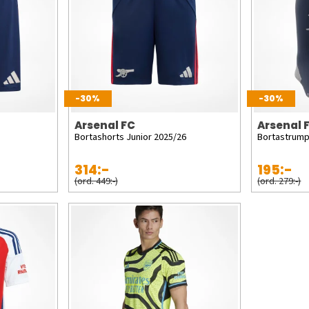
-30%
-30%
Arsenal FC
Arsenal 
Bortashorts Junior 2025/26
Bortastrumpo
314:-
195:-
(ord. 449:-)
(ord. 279:-)