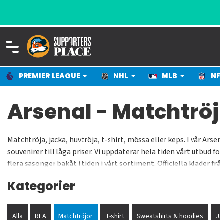
PREMIER LEAGUE
NHL
MLB
NF
Arsenal - Matchtröj
Matchtröja, jacka, huvtröja, t-shirt, mössa eller keps. I vår Ars
souvenirer till låga priser. Vi uppdaterar hela tiden vårt utbud 
flera säsonger bakåt i tiden i vårt sortiment. Officiella kläd
Arsenal-halsduken hänger med som en klassisk accessoar. Supp
Kategorier
Alla
REA
Matchtröjor
T-shirt
Sweatshirts & hoodies
J