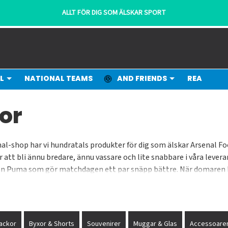
ALLT FÖR DIG SOM ÄLSKAR SPORT
L
NATIONAL TEAMS
AND FRIENDS
REA
or
enal-shop har vi hundratals produkter för dig som älskar Arsenal Fo
för att bli ännu bredare, ännu vassare och lite snabbare i våra lev
er från Puma som gör matchdagen ett par snäpp bättre. När domare
orters Place har tusentals artiklar med tyngdpunkten på Premier
ackor
Byxor & Shorts
Souvenirer
Muggar & Glas
Accessoare