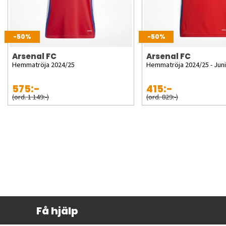
-50%
-50%
Arsenal FC
Arsenal FC
Hemmatröja 2024/25
Hemmatröja 2024/25 - Jun
575:-
415:-
(ord. 1 149:-)
(ord. 829:-)
Få hjälp