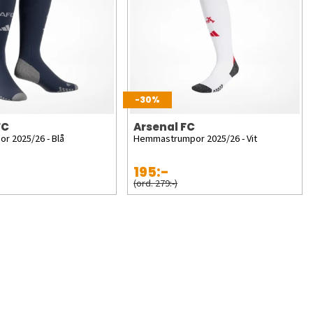
-30%
FC
Arsenal FC
r 2025/26 - Blå
Hemmastrumpor 2025/26 - Vit
195:-
(ord. 279:-)