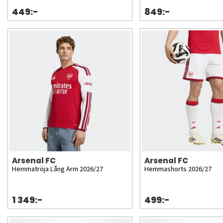
449:-
849:-
Arsenal FC
Arsenal FC
Hemmatröja Lång Ärm 2026/27
Hemmashorts 2026/27
1 349:-
499:-