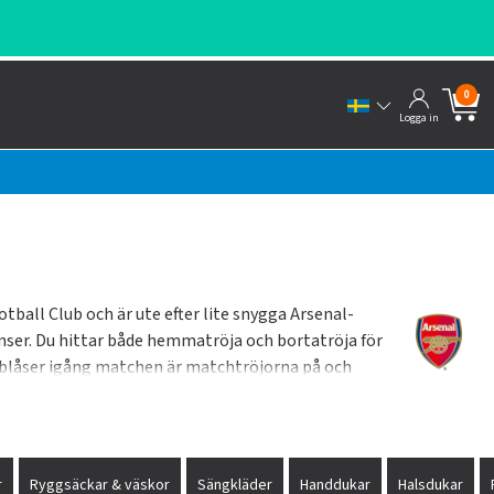
0
Logga in
otball Club och är ute efter lite snygga Arsenal-
eranser. Du hittar både hemmatröja och bortatröja för
n blåser igång matchen är matchtröjorna på och
 League och NHL.
r
Ryggsäckar & väskor
Sängkläder
Handdukar
Halsdukar