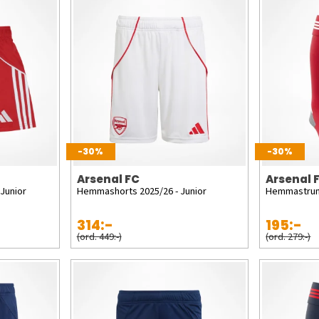
-30%
-30%
Arsenal FC
Arsenal 
Junior
Hemmashorts 2025/26 - Junior
Hemmastrum
314:-
195:-
(ord. 449:-)
(ord. 279:-)