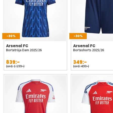
-30%
-30%
Arsenal FC
Arsenal FC
Bortatröja Dam 2025/26
Bortashorts 2025/26
839:-
349:-
(ord. 1 199:-)
(ord. 499:-)