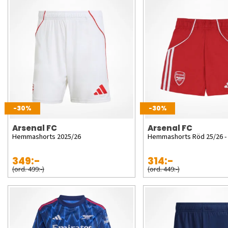
-30%
-30%
Arsenal FC
Arsenal FC
Hemmashorts 2025/26
Hemmashorts Röd 25/26 - 
349:-
314:-
(ord. 499:-)
(ord. 449:-)