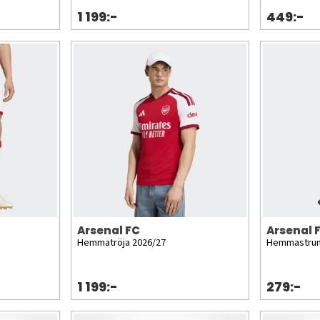
1 199:-
449:-
Arsenal FC
Arsenal 
Hemmatröja 2026/27
Hemmastrum
1 199:-
279:-