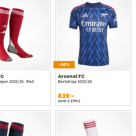
-30%
FC
Arsenal FC
por 2025/26 - Röd
Bortatröja 2025/26
839:-
(ord. 1 199:-)