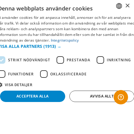
Köpvillkor
×
Denna webbplats använder cookies
Leverans & betalning
i använder cookies för att anpassa innehåll, annonser och för att analysera
Returer & byten
SWEDISH
år trafik. Vi delar också information om din användning av vår webbplats me
åra reklam- och analyspartners som kan kombinera den med annan
Vanliga frågor
FI
nformation som du har tillhandahållit dem eller som de har samlat in från din
Om oss
nvändning av deras tjänster.
Integritetspolicy
NO
VISA ALLA PARTNERS
(1913) →
Företagsinformation
STRIKT NÖDVÄNDIGT
PRESTANDA
INRIKTNING
FUNKTIONER
OKLASSIFICERADE
VISA DETALJER
ACCEPTERA ALLA
AVVISA ALLT
Strikt nödvändigt
Prestanda
Inriktning
Funktioner
Copyright © 2019 This site is Licensed to 377 Sport AB
Integritetspolicy
Cookies
Oklassificerade