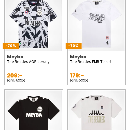
-70%
-70%
Meyba
Meyba
The Beatles AOP Jersey
The Beatles EMB T-shirt
209:-
179:-
(ord. 699:-)
(ord. 599:-)