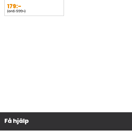
179:-
(ord. 599:-)
Få hjälp