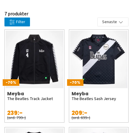
We have paired this globally recognised iconography with
7 produkter
classic MEYBA cuts and current fashion shapes and styles to
Filter
Senaste
create this iconic one off collection.
-70%
-70%
Meyba
Meyba
The Beatles Track Jacket
The Beatles Sash Jersey
239:-
209:-
(ord. 799:-)
(ord. 699:-)