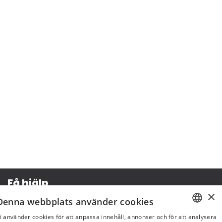
Få hjälp
×
Denna webbplats använder cookies
Köpvillkor
i använder cookies för att anpassa innehåll, annonser och för att analysera
Leverans & betalning