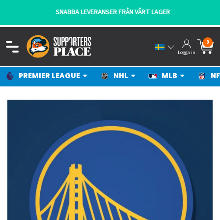
SNABBA LEVERANSER FRÅN VÅRT LAGER
0
Logga in
PREMIER LEAGUE
NHL
MLB
NF