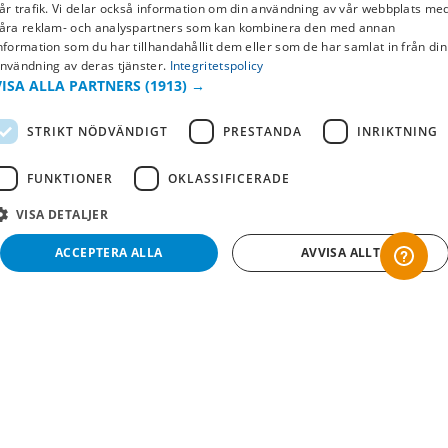
SWEDISH
år trafik. Vi delar också information om din användning av vår webbplats me
Returer & byten
åra reklam- och analyspartners som kan kombinera den med annan
FI
nformation som du har tillhandahållit dem eller som de har samlat in från din
Vanliga frågor
nvändning av deras tjänster.
Integritetspolicy
NO
VISA ALLA PARTNERS
(1913) →
Om oss
STRIKT NÖDVÄNDIGT
PRESTANDA
INRIKTNING
Företagsinformation
FUNKTIONER
OKLASSIFICERADE
VISA DETALJER
ACCEPTERA ALLA
AVVISA ALLT
Strikt nödvändigt
Prestanda
Inriktning
Funktioner
Oklassificerade
Copyright © 2019 This site is Licensed to 377 Sport AB
Integritetspolicy
Cookies
Strikt nödvändiga kakor tillåter kärnwebbplatsfunktioner som användarinloggning
och kontohantering. Webbplatsen kan inte användas ordentligt utan strikt
nödvändiga cookies.