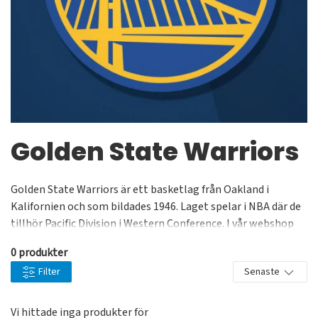
Golden State Warriors
Golden State Warriors är ett basketlag från Oakland i
Kalifornien och som bildades 1946. Laget spelar i NBA där de
tillhör Pacific Division i Western Conference. I vår webshop
kan du köpa väldigt många Golden State Warriors-souvenirer
0 produkter
till riktigt bra priser. Lägg till det att det är officiella
Filter
Senaste
produkter från välkända varumärken med hög kvalitet och
snabba leveranser. Supporters Place är till för dig som älskar
sport.
Vi hittade inga produkter för