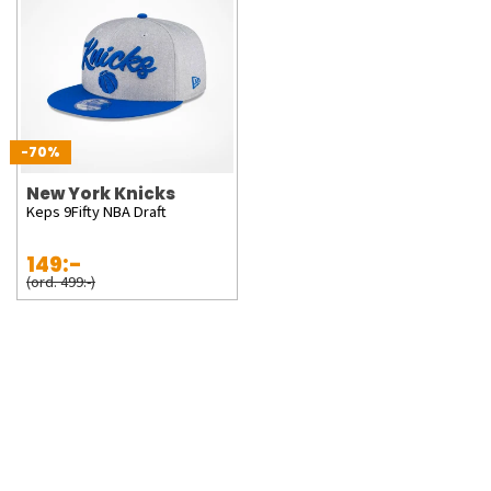
Knicks spelar sina hemmamatcher på klassiska Madison
Square Garden och det är alltid tufft att få tag på biljetter då
laget är extremt populärt.
-70%
New York Knicks
Keps 9Fifty NBA Draft
149:-
(ord. 499:-)