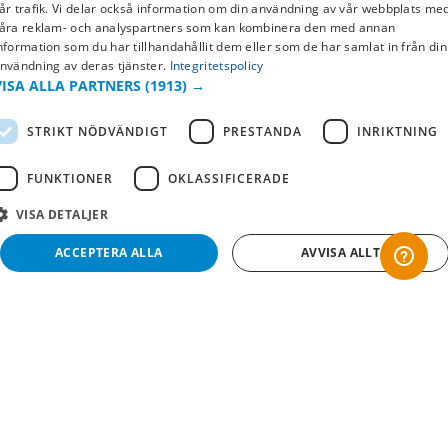
SWEDISH
år trafik. Vi delar också information om din användning av vår webbplats me
Returer & byten
åra reklam- och analyspartners som kan kombinera den med annan
FI
nformation som du har tillhandahållit dem eller som de har samlat in från din
Vanliga frågor
nvändning av deras tjänster.
Integritetspolicy
NO
VISA ALLA PARTNERS
(1913) →
Om oss
STRIKT NÖDVÄNDIGT
PRESTANDA
INRIKTNING
Företagsinformation
FUNKTIONER
OKLASSIFICERADE
VISA DETALJER
ACCEPTERA ALLA
AVVISA ALLT
Strikt nödvändigt
Prestanda
Inriktning
Funktioner
Oklassificerade
Copyright © 2019 This site is Licensed to 377 Sport AB
Integritetspolicy
Cookies
Strikt nödvändiga kakor tillåter kärnwebbplatsfunktioner som användarinloggning
och kontohantering. Webbplatsen kan inte användas ordentligt utan strikt
nödvändiga cookies.