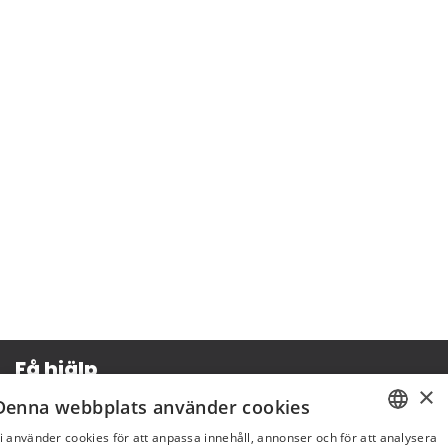
Få hjälp
×
Denna webbplats använder cookies
Köpvillkor
i använder cookies för att anpassa innehåll, annonser och för att analysera
Leverans & betalning