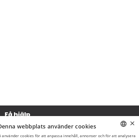
Få hjälp
×
Denna webbplats använder cookies
Köpvillkor
i använder cookies för att anpassa innehåll, annonser och för att analysera
Leverans & betalning