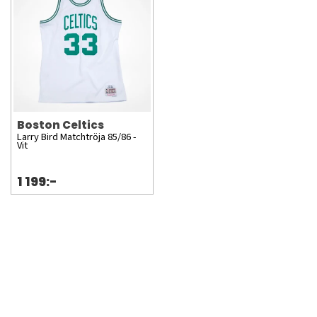
Celtics gröna och vita färger.
Boston Celtics
Larry Bird Matchtröja 85/86 -
Vit
1 199:-