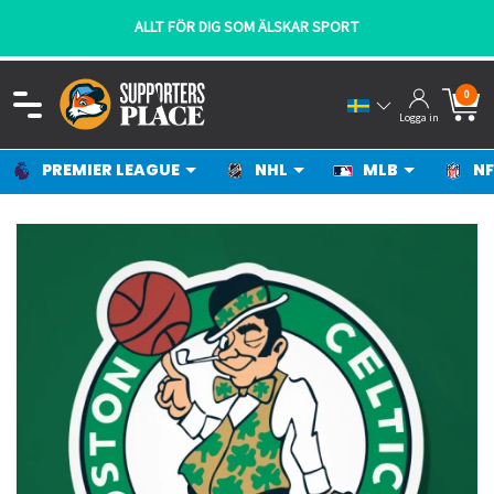
ALLT FÖR DIG SOM ÄLSKAR SPORT
0
Logga in
PREMIER LEAGUE
NHL
MLB
NF