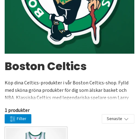
Boston Celtics
Köp dina Celtics-produkter i vår Boston Celtics-shop. Fylld
med sköna gröna produkter för dig som älskar basket och
NBA. Klassiska Celtics med legendariska spelare som Larry
Bird, Nate "Tiny" Archibald och Kevin Garnette. National
1 produkter
Basketball Association grundades redan 1946 och då under
Filter
Senaste
namnet Basketball Association of America (BAA). Nu är alla
matchen i NBA en riktigt stor show och åker du till Boston
Garden möts du av en fanatisk hemmapublik klädd i Boston