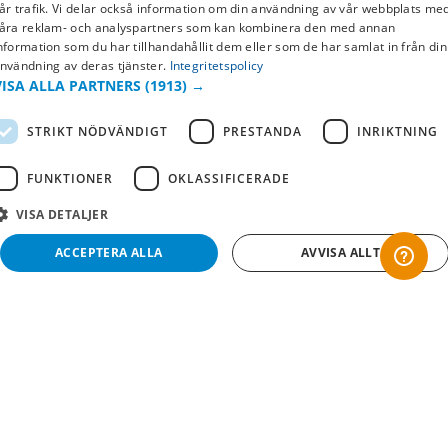
SWEDISH
år trafik. Vi delar också information om din användning av vår webbplats me
Returer & byten
åra reklam- och analyspartners som kan kombinera den med annan
FI
nformation som du har tillhandahållit dem eller som de har samlat in från din
Vanliga frågor
nvändning av deras tjänster.
Integritetspolicy
NO
VISA ALLA PARTNERS
(1913) →
Om oss
STRIKT NÖDVÄNDIGT
PRESTANDA
INRIKTNING
Företagsinformation
FUNKTIONER
OKLASSIFICERADE
VISA DETALJER
ACCEPTERA ALLA
AVVISA ALLT
Strikt nödvändigt
Prestanda
Inriktning
Funktioner
Oklassificerade
Copyright © 2019 This site is Licensed to 377 Sport AB
Integritetspolicy
Cookies
Strikt nödvändiga kakor tillåter kärnwebbplatsfunktioner som användarinloggning
och kontohantering. Webbplatsen kan inte användas ordentligt utan strikt
nödvändiga cookies.