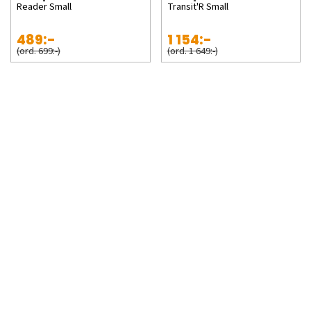
Reader Small
Transit'R Small
489:-
1 154:-
(ord. 699:-)
(ord. 1 649:-)