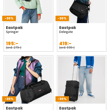
-30%
-30%
Eastpak
Eastpak
Springer
Delegate
195:-
419:-
(ord. 279:-)
(ord. 599:-)
-30%
-30%
Eastpak
Eastpak