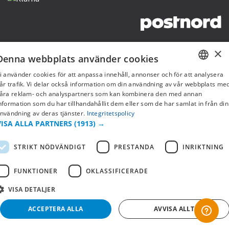
Copyright © 2019 This site is Licensed to 377 Sport AB
Integritetspolicy
Cookies
×
Denna webbplats använder cookies
i använder cookies för att anpassa innehåll, annonser och för att analysera
SWEDISH
år trafik. Vi delar också information om din användning av vår webbplats me
åra reklam- och analyspartners som kan kombinera den med annan
FI
nformation som du har tillhandahållit dem eller som de har samlat in från din
nvändning av deras tjänster.
Integritetspolicy
NO
VISA ALLA PARTNERS
(1913) →
STRIKT NÖDVÄNDIGT
PRESTANDA
INRIKTNING
FUNKTIONER
OKLASSIFICERADE
VISA DETALJER
ACCEPTERA ALLA
AVVISA ALLT