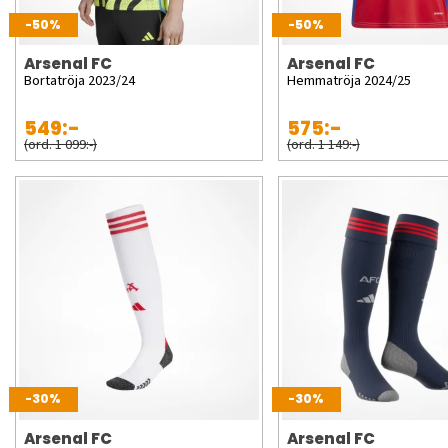
-50%
-50%
Arsenal FC
Arsenal FC
Bortatröja 2023/24
Hemmatröja 2024/25
549:-
575:-
(ord. 1 099:-)
(ord. 1 149:-)
-30%
-30%
Arsenal FC
Arsenal FC