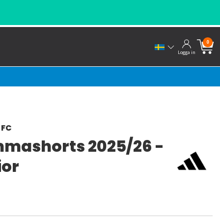
0
Logga in
 FC
mashorts 2025/26 -
ior