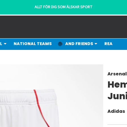
ALLT FÖR DIG SOM ÄLSKAR SPORT
L
NATIONAL TEAMS
AND FRIENDS
REA
Arsenal
Hem
Jun
Adidas