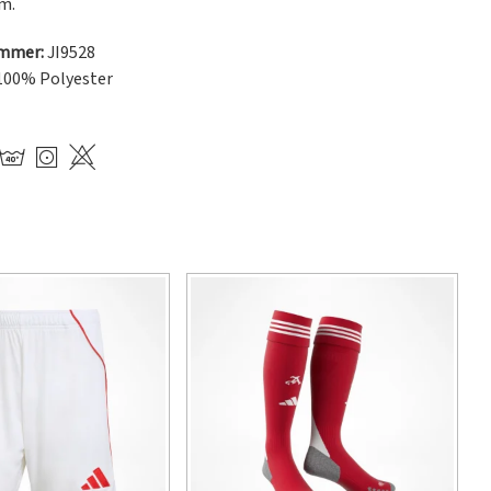
m.
ummer:
JI9528
100% Polyester