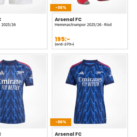
-30%
C
Arsenal FC
 2025/26
Hemmastrumpor 2025/26 - Röd
195:-
(ord. 279:-)
-30%
C
Arsenal FC