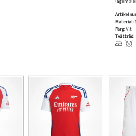
lagemble
Artikeln
Material:
Färg:
Vit
Tvättråd
: