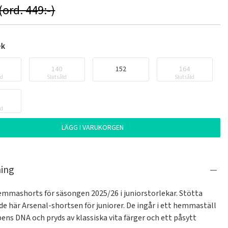
(ord. 449:-)
ek
140
152
164
ld
Slutsåld
Slutsåld
ld
LÄGG I VARUKORGEN
ning
emmashorts för säsongen 2025/26 i juniorstorlekar. Stötta 
de här Arsenal-shortsen för juniorer. De ingår i ett hemmaställ 
ns DNA och pryds av klassiska vita färger och ett påsytt 