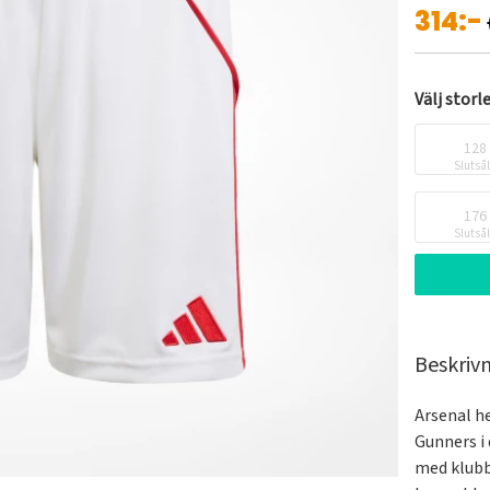
314:-
Välj storl
128
Slutså
176
Slutså
Beskriv
Arsenal h
Gunners i 
med klubbe