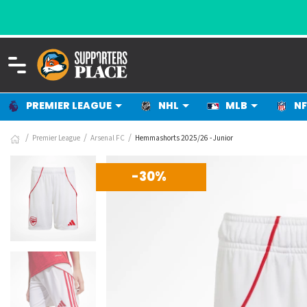
PREMIER LEAGUE
NHL
MLB
NF
Premier League
Arsenal FC
Hemmashorts 2025/26 - Junior
-30%