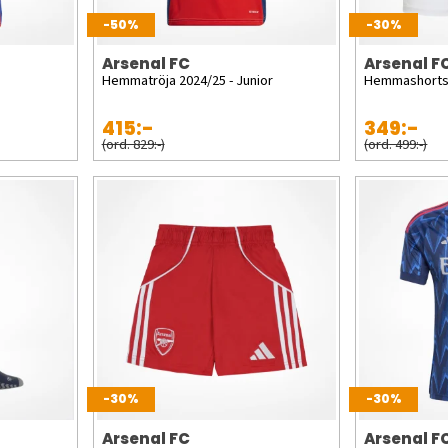
-50%
-30%
Arsenal FC
Arsenal F
Hemmatröja 2024/25 - Junior
Hemmashorts
415:-
349:-
(ord. 829:-)
(ord. 499:-)
-30%
-30%
Arsenal FC
Arsenal F