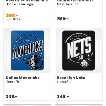
New Orleans Pelicans
Charlotte Hornets
Hoodie Team Logo
Mesh Tank Top
269:-
599:-
(ord. 899:-)
Dallas Mavericks
Brooklyn Nets
Fleecefilt
Fleecefilt
349:-
349:-