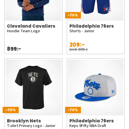
-70%
Cleveland Cavaliers
Philadelphia 76ers
Hoodie Team Logo
Shorts - Junior
209:-
899:-
(ord. 699:-)
-70%
-70%
Brooklyn Nets
Philadelphia 76ers
T-shirt Primary Logo - Junior
Keps 9Fifty NBA Draft