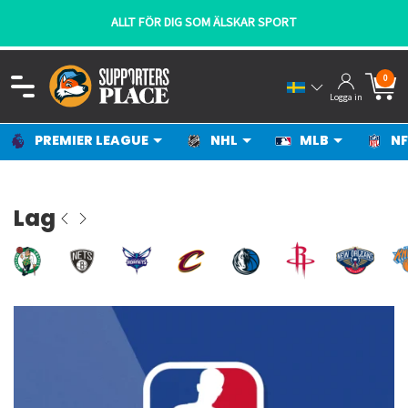
ALLT FÖR DIG SOM ÄLSKAR SPORT
0
Logga in
PREMIER LEAGUE
NHL
MLB
NF
Lag