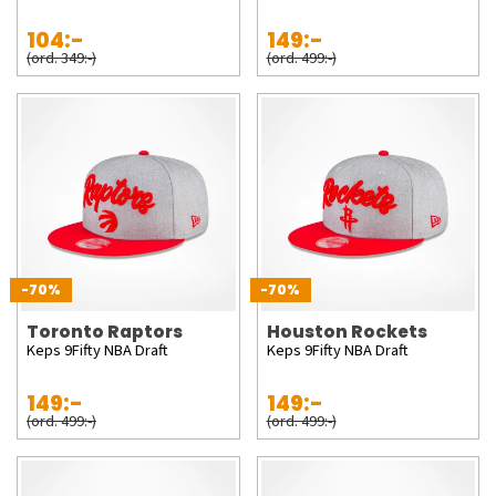
104:-
149:-
(ord. 349:-)
(ord. 499:-)
-70%
-70%
Toronto Raptors
Houston Rockets
Keps 9Fifty NBA Draft
Keps 9Fifty NBA Draft
149:-
149:-
(ord. 499:-)
(ord. 499:-)