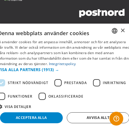
Copyright © 2019 This site is Licensed to 377 Sport AB
Integritetspolicy
Cookies
×
Denna webbplats använder cookies
i använder cookies för att anpassa innehåll, annonser och för att analysera
SWEDISH
år trafik. Vi delar också information om din användning av vår webbplats me
åra reklam- och analyspartners som kan kombinera den med annan
FI
nformation som du har tillhandahållit dem eller som de har samlat in från din
nvändning av deras tjänster.
Integritetspolicy
NO
VISA ALLA PARTNERS
(1913) →
STRIKT NÖDVÄNDIGT
PRESTANDA
INRIKTNING
FUNKTIONER
OKLASSIFICERADE
VISA DETALJER
ACCEPTERA ALLA
AVVISA ALLT