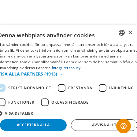
×
Denna webbplats använder cookies
i använder cookies för att anpassa innehåll, annonser och för att analysera
SWEDISH
år trafik. Vi delar också information om din användning av vår webbplats me
åra reklam- och analyspartners som kan kombinera den med annan
FI
nformation som du har tillhandahållit dem eller som de har samlat in från din
nvändning av deras tjänster.
Integritetspolicy
NO
VISA ALLA PARTNERS
(1913) →
STRIKT NÖDVÄNDIGT
PRESTANDA
INRIKTNING
FUNKTIONER
OKLASSIFICERADE
VISA DETALJER
ACCEPTERA ALLA
AVVISA ALLT