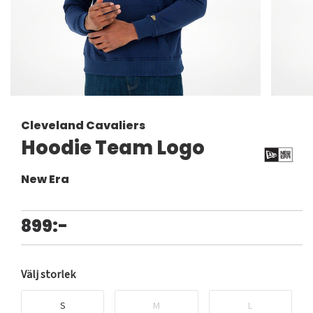
Cleveland Cavaliers
Hoodie Team Logo
New Era
899:-
Välj storlek
S
M
L