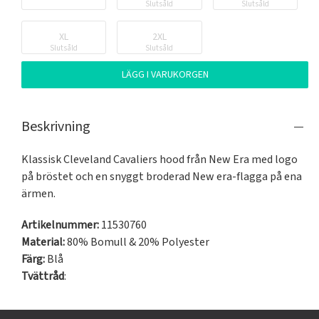
Slutsåld
Slutsåld
XL
2XL
Slutsåld
Slutsåld
LÄGG I VARUKORGEN
Beskrivning
Klassisk Cleveland Cavaliers hood från New Era med logo 
på bröstet och en snyggt broderad New era-flagga på ena 
ärmen.
Artikelnummer:
11530760
Material:
80% Bomull & 20% Polyester
Färg:
Blå
Tvättråd
: