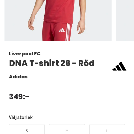
Liverpool FC
DNA T-shirt 26 - Röd
Adidas
349:-
Välj storlek
S
M
L