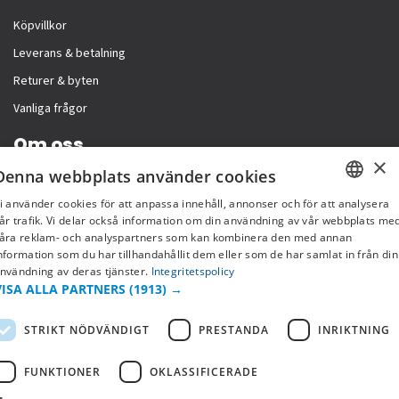
Köpvillkor
Leverans & betalning
Returer & byten
Vanliga frågor
Om oss
×
Denna webbplats använder cookies
Företagsinformation
i använder cookies för att anpassa innehåll, annonser och för att analysera
SWEDISH
år trafik. Vi delar också information om din användning av vår webbplats me
åra reklam- och analyspartners som kan kombinera den med annan
FI
nformation som du har tillhandahållit dem eller som de har samlat in från din
nvändning av deras tjänster.
Integritetspolicy
NO
VISA ALLA PARTNERS
(1913) →
STRIKT NÖDVÄNDIGT
PRESTANDA
INRIKTNING
FUNKTIONER
OKLASSIFICERADE