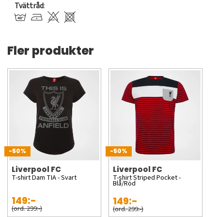
Tvättråd
:
Fler produkter
-50%
-50%
Liverpool FC
Liverpool FC
T-shirt Dam TIA - Svart
T-shirt Striped Pocket -
Blå/Röd
149:-
149:-
(ord. 299:-)
(ord. 299:-)