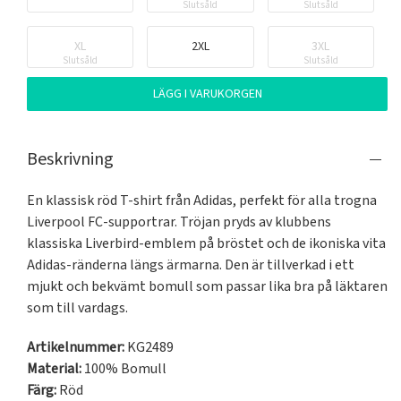
Slutsåld
Slutsåld
XL
2XL
3XL
Slutsåld
Slutsåld
LÄGG I VARUKORGEN
Beskrivning
En klassisk röd T-shirt från Adidas, perfekt för alla trogna 
Liverpool FC-supportrar. Tröjan pryds av klubbens 
klassiska Liverbird-emblem på bröstet och de ikoniska vita 
Adidas-ränderna längs ärmarna. Den är tillverkad i ett 
mjukt och bekvämt bomull som passar lika bra på läktaren 
som till vardags.
Artikelnummer:
KG2489
Material:
100% Bomull
Färg:
Röd