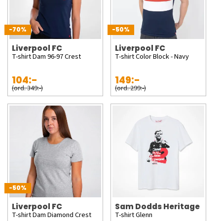
-70%
-50%
Liverpool FC
Liverpool FC
T-shirt Dam 96-97 Crest
T-shirt Color Block - Navy
104:-
149:-
(ord. 349:-)
(ord. 299:-)
-50%
Liverpool FC
Sam Dodds Heritage
T-shirt Dam Diamond Crest
T-shirt Glenn