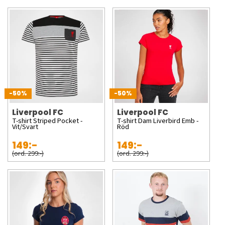
-50%
-50%
Liverpool FC
Liverpool FC
T-shirt Striped Pocket -
T-shirt Dam Liverbird Emb -
Vit/Svart
Röd
149:-
149:-
(ord. 299:-)
(ord. 299:-)