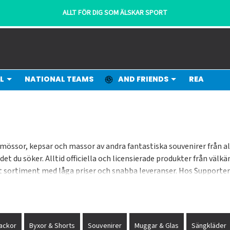
L
NATIONAL TEAMS
AND FRIENDS
REA
mössor, kepsar och massor av andra fantastiska souvenirer från alla
ta det du söker. Alltid officiella och licensierade produkter från v
rt sortiment med låga priser och snabba leveranser. Hos Supporters
ndigt med att bredda vårt utbud.
ackor
Byxor & Shorts
Souvenirer
Muggar & Glas
Sängkläder