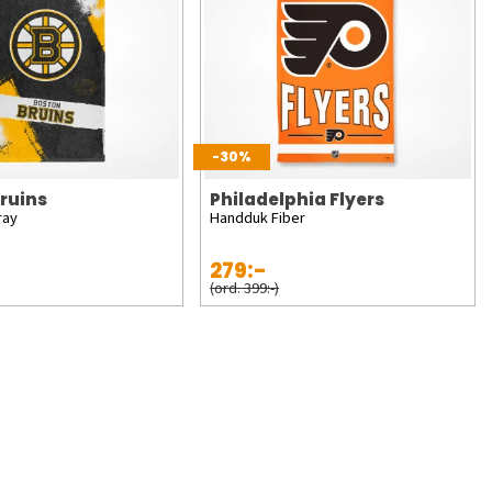
-30%
ruins
Philadelphia Flyers
ray
Handduk Fiber
279:-
(ord. 399:-)