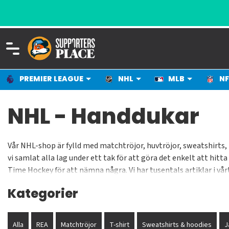
KAR SPORT
PREMIER LEAGUE
NHL
MLB
NF
NHL - Handdukar
Vår NHL-shop är fylld med matchtröjor, huvtröjor, sweatshirts, 
vi samlat alla lag under ett tak för att göra det enkelt att hit
Time Hockey för att nämna några. Vi har tusentals artiklar i vå
tryggt och säkert - det ser vi som en självklarhet. Vi jobbar stä
Kategorier
Alla
REA
Matchtröjor
T-shirt
Sweatshirts & hoodies
J