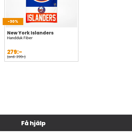
-30%
New York Islanders
Handduk Fiber
279:-
(ord. 399:-)
Få hjälp