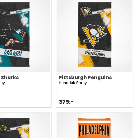
 Sharks
Pittsburgh Penguins
ray
Handduk Spray
379:-