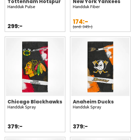
Tottenham Hotspur
New York Yankees
Handduk Pulse
Handduk Fiber
174:-
299:-
(ord. 349:-)
Chicago Blackhawks
Anaheim Ducks
Handduk Spray
Handduk Spray
379:-
379:-