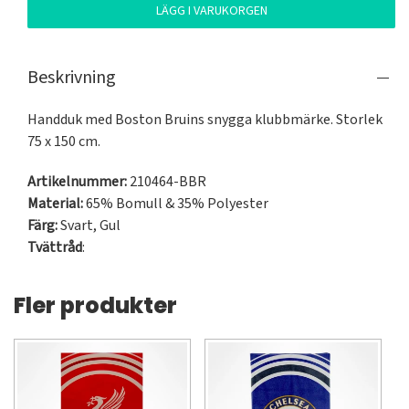
LÄGG I VARUKORGEN
Beskrivning
Handduk med Boston Bruins snygga klubbmärke. Storlek 
75 x 150 cm.
Artikelnummer:
210464-BBR
Material:
65% Bomull & 35% Polyester
Färg:
Svart
,
Gul
Tvättråd
:
Fler produkter