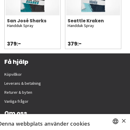
San José Sharks
Seattle Kraken
Handduk Spray
Handduk Spray
379:-
379:-
Få hjälp
Köpvillkor
Leverans & betalning
Returer & byten
Vanliga frågor
Om oss
×
Denna webbplats använder cookies
Företagsinformation