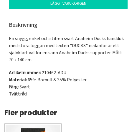
LÄGG I VARUKORGEN
Beskrivning
En snygg, enkel och stilren svart Anaheim Ducks handduk  
med stora loggan med texten "DUCKS" nedanför är ett 
självklart val för en sann Anaheim Ducks supporter. Mått 
70 x 140 cm
Artikelnummer:
210462-ADU
Material:
65% Bomull & 35% Polyester
Färg:
Svart
Tvättråd
:
Fler produkter