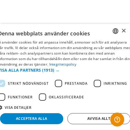
×
Denna webbplats använder cookies
i använder cookies för att anpassa innehåll, annonser och för att analysera
SWEDISH
år trafik. Vi delar också information om din användning av vår webbplats me
åra reklam- och analyspartners som kan kombinera den med annan
FI
nformation som du har tillhandahållit dem eller som de har samlat in från din
nvändning av deras tjänster.
Integritetspolicy
NO
VISA ALLA PARTNERS
(1913) →
STRIKT NÖDVÄNDIGT
PRESTANDA
INRIKTNING
FUNKTIONER
OKLASSIFICERADE
VISA DETALJER
ACCEPTERA ALLA
AVVISA ALLT