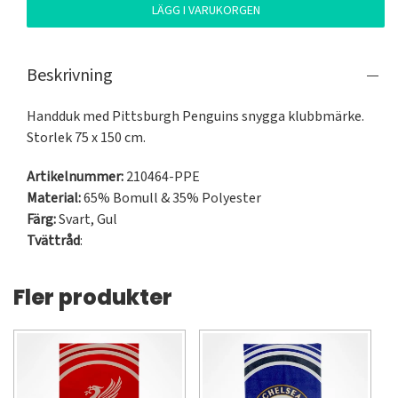
LÄGG I VARUKORGEN
Beskrivning
Handduk med Pittsburgh Penguins snygga klubbmärke. 
Storlek 75 x 150 cm.
Artikelnummer:
210464-PPE
Material:
65% Bomull & 35% Polyester
Färg:
Svart
,
Gul
Tvättråd
:
Fler produkter