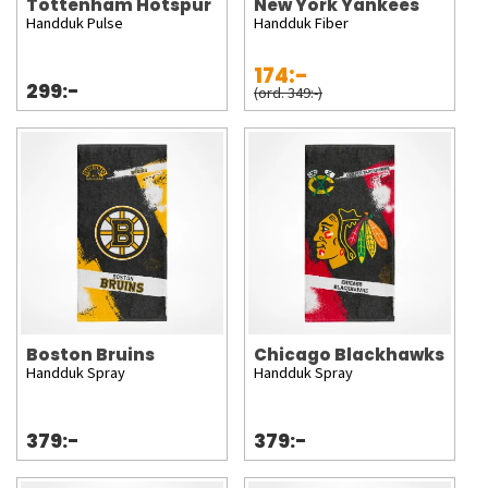
Tottenham Hotspur
New York Yankees
Handduk Pulse
Handduk Fiber
174:-
299:-
(ord. 349:-)
Boston Bruins
Chicago Blackhawks
Handduk Spray
Handduk Spray
379:-
379:-