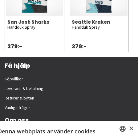
San José Sharks
Seattle Kraken
Handduk Spray
Handduk Spray
379:-
379:-
Få hjälp
Köpvillkor
Leverans & betalning
Returer & byten
Vanliga frågor
Om oss
×
Denna webbplats använder cookies
Företagsinformation