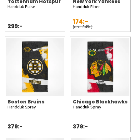
Tottenham Hotspur
New York Yankees
Handduk Pulse
Handduk Fiber
174:-
299:-
(ord. 349:-)
Boston Bruins
Chicago Blackhawks
Handduk Spray
Handduk Spray
379:-
379:-