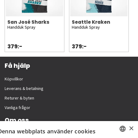
San José Sharks
Seattle Kraken
Handduk Spray
Handduk Spray
379:-
379:-
Få hjälp
Köpvillkor
Leverans & betalning
Returer & byten
Vanliga frågor
Om oss
×
Denna webbplats använder cookies
Företagsinformation