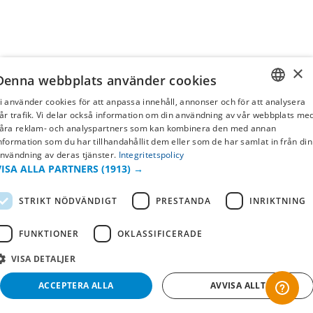
×
Denna webbplats använder cookies
i använder cookies för att anpassa innehåll, annonser och för att analysera
SWEDISH
år trafik. Vi delar också information om din användning av vår webbplats me
åra reklam- och analyspartners som kan kombinera den med annan
FI
nformation som du har tillhandahållit dem eller som de har samlat in från din
nvändning av deras tjänster.
Integritetspolicy
NO
VISA ALLA PARTNERS
(1913) →
STRIKT NÖDVÄNDIGT
PRESTANDA
INRIKTNING
FUNKTIONER
OKLASSIFICERADE
VISA DETALJER
ACCEPTERA ALLA
AVVISA ALLT