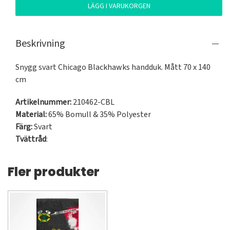
LÄGG I VARUKORGEN
Beskrivning
Snygg svart Chicago Blackhawks handduk. Mått 70 x 140 
cm
Artikelnummer:
210462-CBL
Material:
65% Bomull & 35% Polyester
Färg:
Svart
Tvättråd
:
Fler produkter