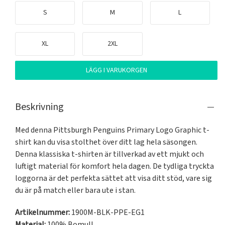
S
M
L
XL
2XL
LÄGG I VARUKORGEN
Beskrivning
Med denna Pittsburgh Penguins Primary Logo Graphic t-
shirt kan du visa stolthet över ditt lag hela säsongen. 
Denna klassiska t-shirten är tillverkad av ett mjukt och 
luftigt material för komfort hela dagen. De tydliga tryckta 
loggorna är det perfekta sättet att visa ditt stöd, vare sig 
du är på match eller bara ute i stan.
Artikelnummer:
1900M-BLK-PPE-EG1
Material:
100% Bomull