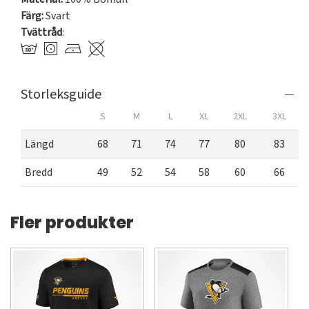
Färg:
Svart
Tvättråd
:
Storleksguide
S
M
L
XL
2XL
3XL
Längd
68
71
74
77
80
83
Bredd
49
52
54
58
60
66
Fler produkter