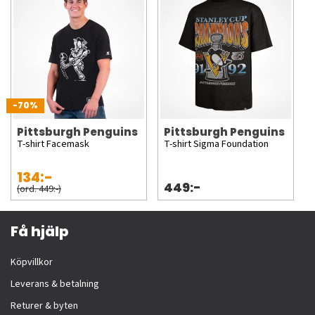
-70%
Pittsburgh Penguins
Pittsburgh Penguins
T-shirt Facemask
T-shirt Sigma Foundation
134:-
449:-
(ord. 449:-)
Få hjälp
Köpvillkor
Leverans & betalning
Returer & byten