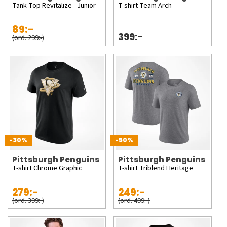
Tank Top Revitalize - Junior
T-shirt Team Arch
89:-
399:-
(ord. 299:-)
-30%
-50%
Pittsburgh Penguins
Pittsburgh Penguins
T-shirt Chrome Graphic
T-shirt Triblend Heritage
279:-
249:-
(ord. 399:-)
(ord. 499:-)