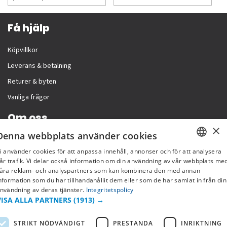
Få hjälp
Köpvillkor
Leverans & betalning
Returer & byten
Vanliga frågor
Om oss
×
Denna webbplats använder cookies
Företagsinformation
i använder cookies för att anpassa innehåll, annonser och för att analysera
SWEDISH
år trafik. Vi delar också information om din användning av vår webbplats me
åra reklam- och analyspartners som kan kombinera den med annan
FI
nformation som du har tillhandahållit dem eller som de har samlat in från din
nvändning av deras tjänster.
Integritetspolicy
NO
VISA ALLA PARTNERS
(1913) →
STRIKT NÖDVÄNDIGT
PRESTANDA
INRIKTNING