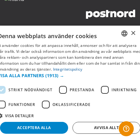
Copyright © 2019 This site is Licensed to 377 Sport AB
Integritetspolicy
Cookies
×
Denna webbplats använder cookies
i använder cookies för att anpassa innehåll, annonser och för att analysera
SWEDISH
år trafik. Vi delar också information om din användning av vår webbplats me
åra reklam- och analyspartners som kan kombinera den med annan
FI
nformation som du har tillhandahållit dem eller som de har samlat in från din
nvändning av deras tjänster.
Integritetspolicy
NO
VISA ALLA PARTNERS
(1913) →
STRIKT NÖDVÄNDIGT
PRESTANDA
INRIKTNING
FUNKTIONER
OKLASSIFICERADE
VISA DETALJER
ACCEPTERA ALLA
AVVISA ALLT