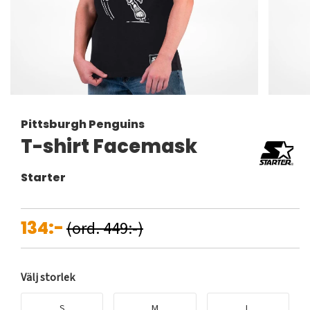
Pittsburgh Penguins
T-shirt Facemask
Starter
134:-
(ord. 449:-)
Välj storlek
S
M
L