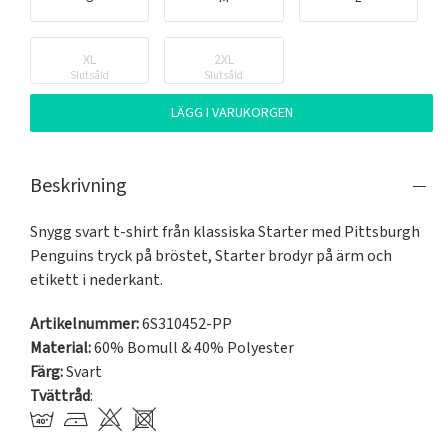
XL
2XL
Slutsåld
Slutsåld
LÄGG I VARUKORGEN
Beskrivning
Snygg svart t-shirt från klassiska Starter med Pittsburgh 
Penguins tryck på bröstet, Starter brodyr på ärm och 
etikett i nederkant.
Artikelnummer:
6S310452-PP
Material:
60% Bomull & 40% Polyester
Färg:
Svart
Tvättråd
: