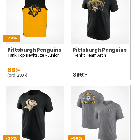
-70%
Pittsburgh Penguins
Pittsburgh Penguins
Tank Top Revitalize - Junior
T-shirt Team Arch
89:-
399:-
(ord. 299:-)
-30%
-50%