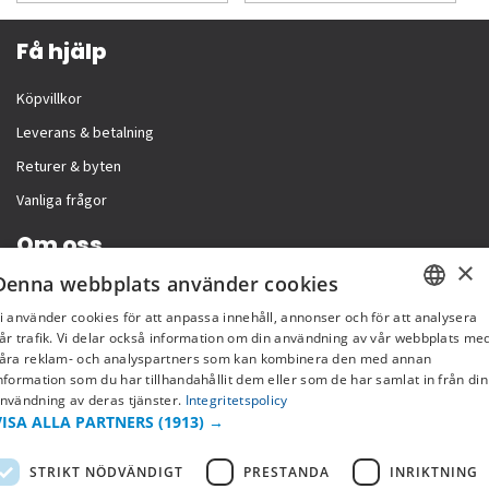
Få hjälp
Köpvillkor
Leverans & betalning
Returer & byten
Vanliga frågor
Om oss
×
Denna webbplats använder cookies
Företagsinformation
i använder cookies för att anpassa innehåll, annonser och för att analysera
SWEDISH
år trafik. Vi delar också information om din användning av vår webbplats me
åra reklam- och analyspartners som kan kombinera den med annan
FI
nformation som du har tillhandahållit dem eller som de har samlat in från din
nvändning av deras tjänster.
Integritetspolicy
NO
VISA ALLA PARTNERS
(1913) →
STRIKT NÖDVÄNDIGT
PRESTANDA
INRIKTNING