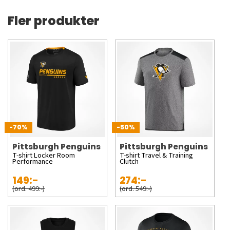
Fler produkter
-70%
-50%
Pittsburgh Penguins
Pittsburgh Penguins
T-shirt Locker Room
T-shirt Travel & Training
Performance
Clutch
149:-
274:-
(ord. 499:-)
(ord. 549:-)