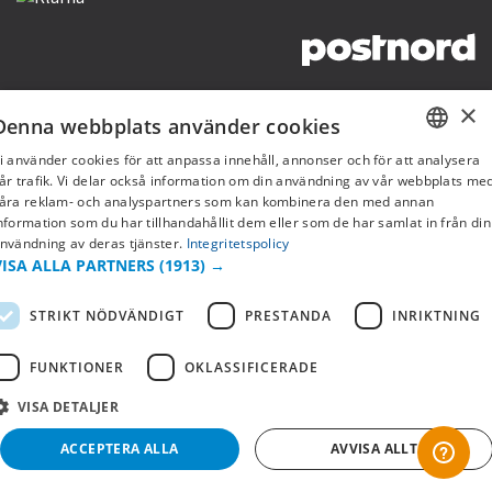
Copyright © 2019 This site is Licensed to 377 Sport AB
Integritetspolicy
Cookies
×
Denna webbplats använder cookies
i använder cookies för att anpassa innehåll, annonser och för att analysera
SWEDISH
år trafik. Vi delar också information om din användning av vår webbplats me
åra reklam- och analyspartners som kan kombinera den med annan
FI
nformation som du har tillhandahållit dem eller som de har samlat in från din
nvändning av deras tjänster.
Integritetspolicy
NO
VISA ALLA PARTNERS
(1913) →
STRIKT NÖDVÄNDIGT
PRESTANDA
INRIKTNING
FUNKTIONER
OKLASSIFICERADE
VISA DETALJER
ACCEPTERA ALLA
AVVISA ALLT