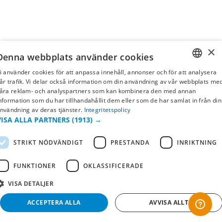
×
Denna webbplats använder cookies
i använder cookies för att anpassa innehåll, annonser och för att analysera
SWEDISH
år trafik. Vi delar också information om din användning av vår webbplats me
åra reklam- och analyspartners som kan kombinera den med annan
FI
nformation som du har tillhandahållit dem eller som de har samlat in från din
nvändning av deras tjänster.
Integritetspolicy
NO
VISA ALLA PARTNERS
(1913) →
STRIKT NÖDVÄNDIGT
PRESTANDA
INRIKTNING
FUNKTIONER
OKLASSIFICERADE
VISA DETALJER
ACCEPTERA ALLA
AVVISA ALLT