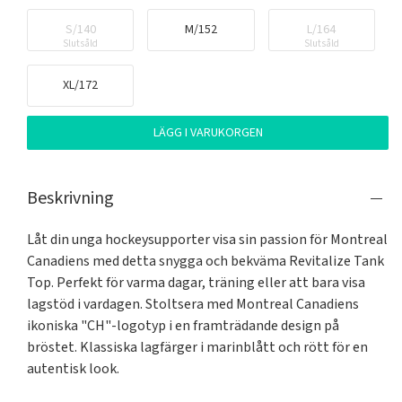
S/140
M/152
L/164
Slutsåld
Slutsåld
XL/172
LÄGG I VARUKORGEN
Beskrivning
Låt din unga hockeysupporter visa sin passion för Montreal 
Canadiens med detta snygga och bekväma Revitalize Tank 
Top. Perfekt för varma dagar, träning eller att bara visa 
lagstöd i vardagen. Stoltsera med Montreal Canadiens 
ikoniska "CH"-logotyp i en framträdande design på 
bröstet. Klassiska lagfärger i marinblått och rött för en 
autentisk look.